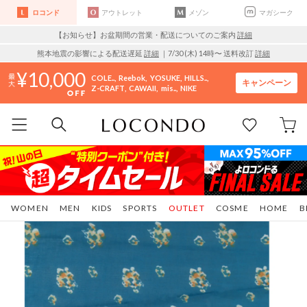
ロコンド
アウトレット
メゾン
マガシーク
【お知らせ】お盆期間の営業・配送についてのご案内
詳細
熊本地震の影響による配送遅延
詳細
｜7/30 (木) 14時〜 送料改訂
詳細
10,000
COLE..
Reebok
YOSUKE
HILLS..
キャンペーン
Z-CRAFT
CAWAII
mis..
NIKE
WOMEN
MEN
KIDS
SPORTS
OUTLET
COSME
HOME
B