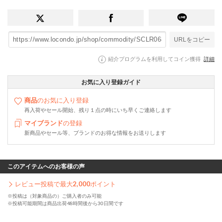
URLをコピー
紹介プログラムを利用してコイン獲得
詳細
お気に入り登録ガイド
商品
のお気に入り登録
再入荷やセール開始、残り１点の時にいち早くご連絡します
マイブランド
の登録
新商品やセール等、ブランドのお得な情報をお送りします
このアイテムへのお客様の声
レビュー投稿で最大
2,000
ポイント
※投稿は（対象商品の）ご購入者のみ可能
※投稿可能期間は商品出荷48時間後から30日間です