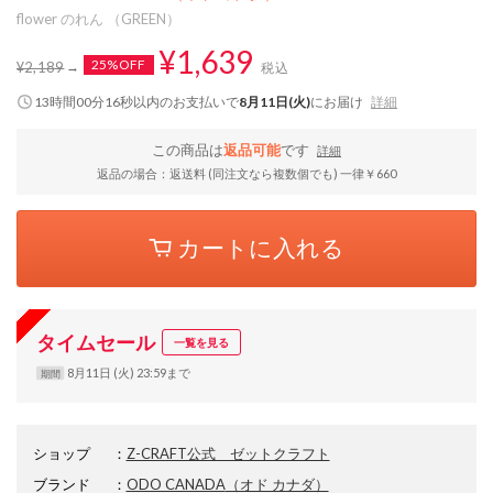
flower のれん （GREEN）
¥1,639
25%OFF
¥2,189
税込
13時間00分15秒
以内
のお支払いで
8月11日(火)
にお届け
詳細
この商品は
返品可能
です
詳細
返品の場合：返送料 (同注文なら複数個でも) 一律￥660
カートに入れる
タイムセール
一覧を見る
8月11日 (火) 23:59まで
期間
ショップ
：
Z-CRAFT公式 ゼットクラフト
ブランド
：
ODO CANADA
（オド カナダ）