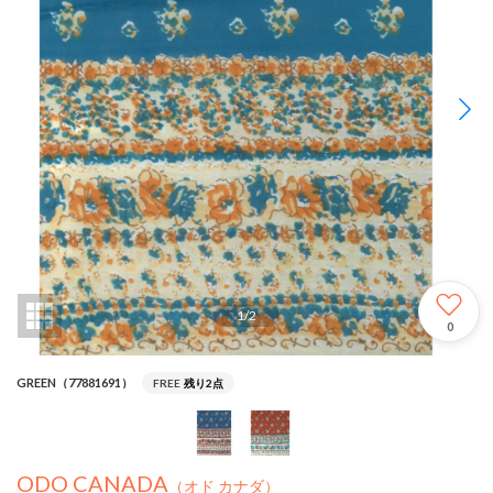
1
/
2
0
GREEN（77881691）
FREE
残り2点
ODO CANADA
（オド カナダ）