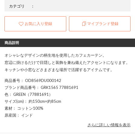
カテゴリ
：
お気に入り登録
マイブランド登録
商品説明
オシャレなデザインの柄生地を使用したカフェカーテン。
窓辺に掛けるだけで目隠しと装飾を兼ね備えたアクセントになります。
キッチンや小窓などさまざまな場所で活躍するアイテムです。
商品番号
： OD8569DU000142
ブランド商品番号
： GRK1565 77881691
色
： GREEN（77881691）
サイズ(cm)
： 約150cm×約85cm
素材
： コットン100%
原産国
： インド
さらに詳しい情報を表示