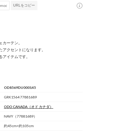
URLをコピー
ェカーテン。
たアクセントになります。
るアイテムです。
OD8569DU000145
GRK1564 77881689
ODO CANADA
（オド カナダ）
NAVY（77881689）
約45cm×約105cm