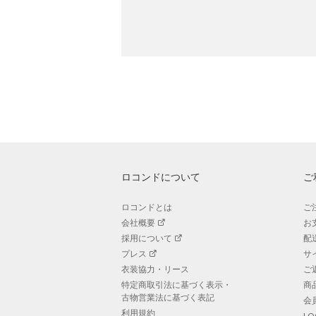
ロコンドについて
ご
ロコンドとは
ご
会社概要
お
採用について
配
プレス
サ
衣装協力・リース
ご
特定商取引法に基づく表示・
商
古物営業法に基づく表記
会
利用規約
L