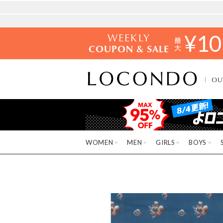
WEEKLY
¥
10
COUPON & SALE
OU
WOMEN
MEN
GIRLS
BOYS