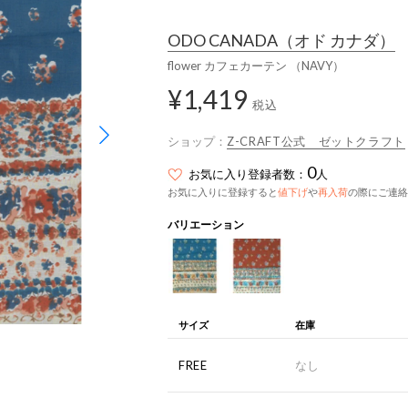
ODO CANADA
（オド カナダ）
flower カフェカーテン （NAVY）
¥1,419
税込
ショップ：
Z-CRAFT公式 ゼットクラフト
0
お気に入り登録者数：
人
お気に入りに登録すると
値下げ
や
再入荷
の際にご連絡
バリエーション
サイズ
在庫
FREE
なし