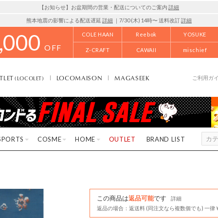
【お知らせ】お盆期間の営業・配送についてのご案内
詳細
熊本地震の影響による配送遅延
詳細
｜7/30 (木) 14時〜 送料改訂
詳細
,000
COLE HAAN
Reebok
YOSUKE
OFF
Z-CRAFT
CAWAII
mischief
TLET
LOCOMAISON
MAGASEEK
(LOCOLET)
ご利用ガ
SPORTS
COSME
HOME
OUTLET
BRAND LIST
この商品は
返品可能
です
詳細
返品の場合：返送料 (同注文なら複数個でも) 一律￥