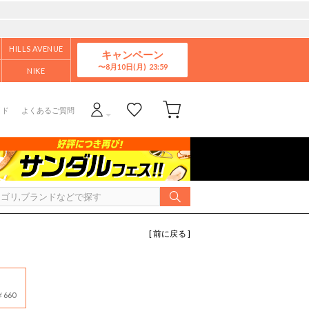
HILLS AVENUE
キャンペーン
8月10日(月)
NIKE
イド
よくあるご質問
[ 前に戻る ]
660