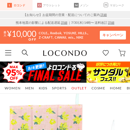
ロコンド
アウトレット
メゾン
マガシーク
【お知らせ】お盆期間の営業・配送についてのご案内
詳細
熊本地震の影響による配送遅延
詳細
｜7/30 (木) 14時〜 送料改訂
詳細
10,000
COLE..
Reebok
YOSUKE
HILLS..
キャンペーン
Z-CRAFT
CAWAII
mis..
NIKE
WOMEN
MEN
KIDS
SPORTS
OUTLET
COSME
HOME
B