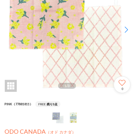
1
/
3
0
PINK（77881811）
FREE
残り3点
ODO CANADA
（オド カナダ）