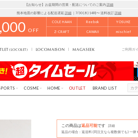
【お知らせ】お盆期間の営業・配送についてのご案内
詳細
熊本地震の影響による配送遅延
詳細
｜7/30 (木) 14時〜 送料改訂
詳細
,000
COLE HAAN
Reebok
YOSUKE
OFF
Z-CRAFT
CAWAII
mischief
TLET
LOCOMAISON
MAGASEEK
(LOCOLET)
ご利用ガ
SPORTS
COSME
HOME
OUTLET
BRAND LIST
この商品は
返品可能
です
詳細
返品の場合：返送料 (同注文なら複数個でも) 一律￥