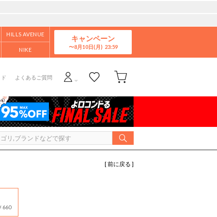
HILLS AVENUE
キャンペーン
8月10日(月)
NIKE
イド
よくあるご質問
[ 前に戻る ]
660