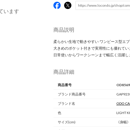
ています
商品説明
柔らかい生地で動きやすい ワンピース型エ
大きめのポケット付きで実用性にも優れてい
日常使いからワークシーンまで幅広く活躍し
商品詳細
商品番号
OD8569
ブランド商品番号
GAP923
ブランド名
ODO C
色
LIGHT 
サイズ(cm)
《身幅》