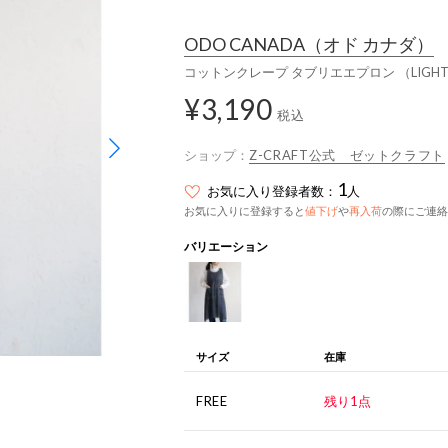
ODO CANADA
（オド カナダ）
コットンクレープ タブリエエプロン （LIGHT 
¥3,190
税込
ショップ：
Z-CRAFT公式 ゼットクラフト
1
お気に入り登録者数：
人
お気に入りに登録すると
値下げ
や
再入荷
の際にご連絡
バリエーション
サイズ
在庫
FREE
残り1点