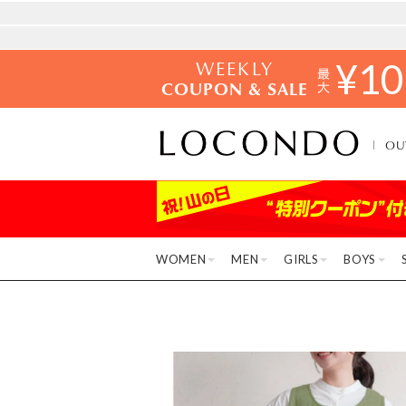
WEEKLY
¥
10
COUPON & SALE
OU
WOMEN
MEN
GIRLS
BOYS