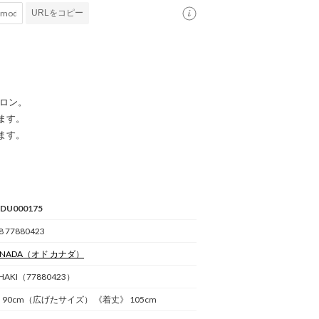
URLをコピー
プロン。
ます。
ます。
DU000175
8 77880423
ANADA
（オド カナダ）
KHAKI（77880423）
 90cm（広げたサイズ） 《着丈》 105cm