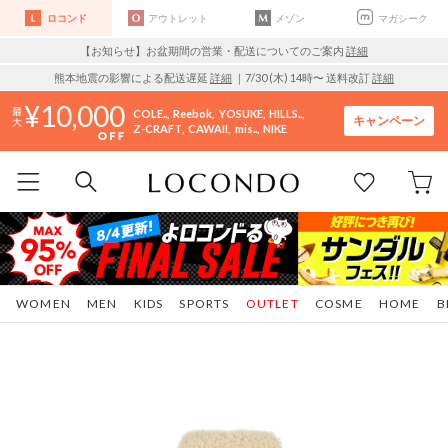
ロコンド
アウトレット
メゾン
マガシーク
【お知らせ】お盆期間の営業・配送についてのご案内
詳細
熊本地震の影響による配送遅延
詳細
｜7/30 (木) 14時〜 送料改訂
詳細
10,000
COLE..
Reebok
YOSUKE
HILLS..
キャンペーン
Z-CRAFT
CAWAII
mis..
NIKE
WOMEN
MEN
KIDS
SPORTS
OUTLET
COSME
HOME
B