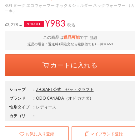
R04 ヌーク エコウォーマー ネック＆ショルダー ネックウォーマー （カ
ーキ）
¥983
70%OFF
¥3,278
税込
この商品は
返品可能
です
詳細
返品の場合：返送料 (同注文なら複数個でも) 一律￥660
カートに入れる
ショップ
：
Z-CRAFT公式 ゼットクラフト
ブランド
：
ODO CANADA
（オド カナダ）
性別タイプ
：
レディース
カテゴリ
：
お気に入り登録
マイブランド登録