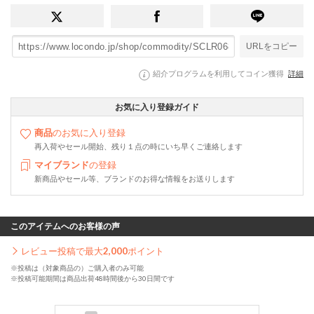
URLをコピー
紹介プログラムを利用してコイン獲得
詳細
お気に入り登録ガイド
商品
のお気に入り登録
再入荷やセール開始、残り１点の時にいち早くご連絡します
マイブランド
の登録
新商品やセール等、ブランドのお得な情報をお送りします
このアイテムへのお客様の声
レビュー投稿で最大
2,000
ポイント
※投稿は（対象商品の）ご購入者のみ可能
※投稿可能期間は商品出荷48時間後から30日間です