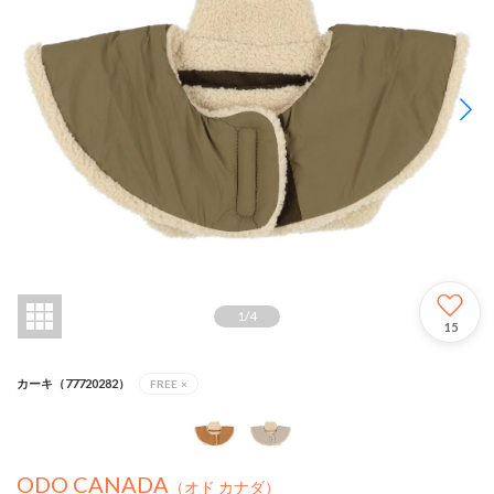
1
/
4
15
カーキ（77720282）
FREE
×
ODO CANADA
（オド カナダ）