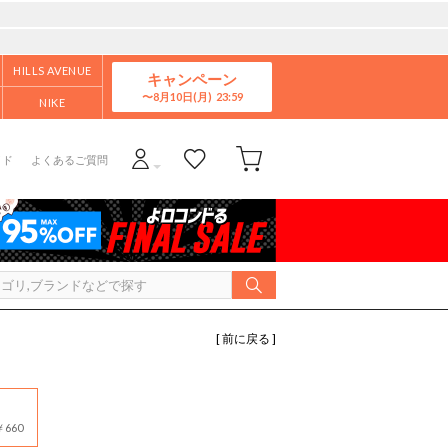
HILLS AVENUE
キャンペーン
8月10日(月)
NIKE
イド
よくあるご質問
[ 前に戻る ]
660