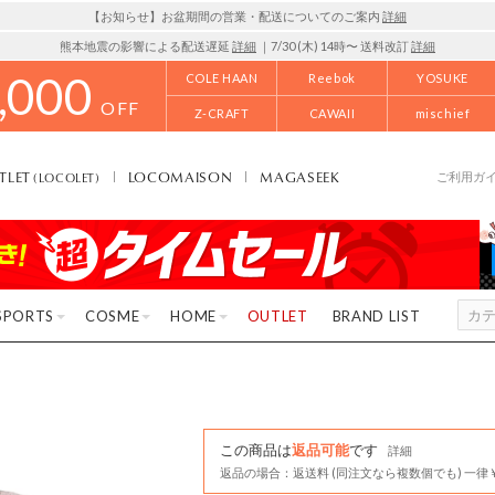
【お知らせ】お盆期間の営業・配送についてのご案内
詳細
熊本地震の影響による配送遅延
詳細
｜7/30 (木) 14時〜 送料改訂
詳細
,000
COLE HAAN
Reebok
YOSUKE
OFF
Z-CRAFT
CAWAII
mischief
TLET
LOCOMAISON
MAGASEEK
(LOCOLET)
ご利用ガ
SPORTS
COSME
HOME
OUTLET
BRAND LIST
この商品は
返品可能
です
詳細
返品の場合：返送料 (同注文なら複数個でも) 一律￥