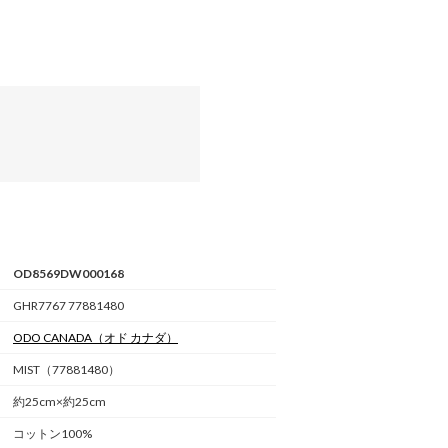
OD8569DW000168
GHR7767 77881480
ODO CANADA
（オド カナダ）
MIST（77881480）
約25cm×約25cm
コットン100%