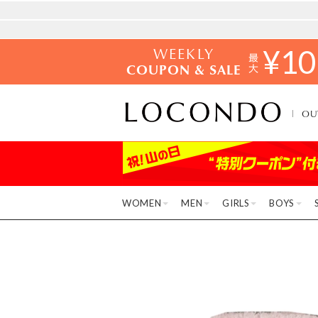
WEEKLY
¥
10
COUPON & SALE
OU
WOMEN
MEN
GIRLS
BOYS