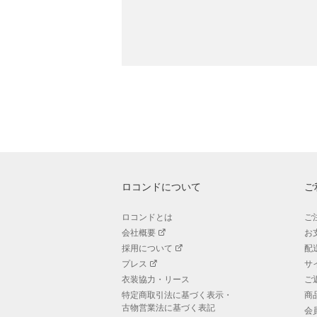
ロコンドについて
ご
ロコンドとは
ご
会社概要
お
採用について
配
プレス
サ
衣装協力・リース
ご
特定商取引法に基づく表示・
商
古物営業法に基づく表記
会