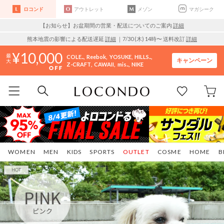
ロコンド
アウトレット
メゾン
マガシーク
【お知らせ】お盆期間の営業・配送についてのご案内
詳細
熊本地震の影響による配送遅延
詳細
｜7/30 (木) 14時〜 送料改訂
詳細
10,000
COLE..
Reebok
YOSUKE
HILLS..
キャンペーン
Z-CRAFT
CAWAII
mis..
NIKE
WOMEN
MEN
KIDS
SPORTS
OUTLET
COSME
HOME
B