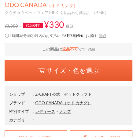
ODO CANADA
（オド カナダ）
クウチョウペットウエア PINK 【返品不可商品】 （PINK）
¥330
91%OFF
¥3,850
税込
1時間36分35秒
以内
のお支払いで
8月7日(金)
にお届け
詳細
この商品は
返品不可
です
詳細
サイズ・色を選ぶ
ショップ
：
Z-CRAFT公式 ゼットクラフト
ブランド
：
ODO CANADA
（オド カナダ）
性別タイプ
：
レディース
・
メンズ
カテゴリ
：