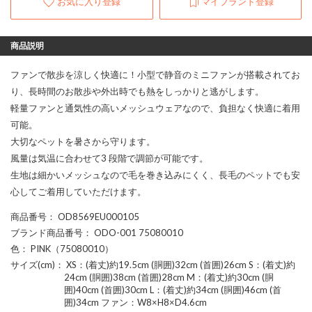
お気に入り登録
マイブランド登録
商品説明
ファンで散歩を涼しく快適に！小型で静音のミニファンが搭載されてお
り、長時間のお散歩や外出時でも熱をしっかりと逃がします。
軽量ファンと通気性の高いメッシュウェアなので、負担なく快適に着用
可能。
大切なペットを暑さから守ります。
風量は気温に合わせて3 段階で調節が可能です。
生地は細かいメッシュなので毛を巻き込みにくく、長毛のペットでも安
心してご着用していただけます。
商品番号
： OD8569EU000105
ブランド商品番号
： ODO-001 75080010
色
： PINK（75080010）
サイズ(cm)
： XS：(着丈)約19.5cm (胴囲)32cm (首囲)26cm S：(着丈)約
24cm (胴囲)38cm (首囲)28cm M：(着丈)約30cm (胴
囲)40cm (首囲)30cm L：(着丈)約34cm (胴囲)46cm (首
囲)34cm ファン：W8×H8×D4.6cm