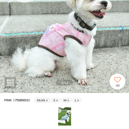
1
/
12
45
PINK（75080010）
XS/SS
○
S
○
M
○
L
○