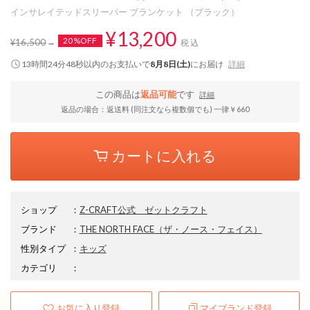
インサレイテッドスリーパー ブランケット （ブラック）
¥13,200
20%OFF
¥16,500
税込
13時間24分47秒
以内
のお支払いで
8月8日(土)
にお届け
詳細
この商品は
返品可能
です
詳細
返品の場合：返送料 (同注文なら複数個でも) 一律￥660
カートに入れる
ショップ
：
Z-CRAFT公式 ゼットクラフト
ブランド
：
THE NORTH FACE
（ザ・ノース・フェイス）
性別タイプ
：
キッズ
カテゴリ
：
お気に入り登録
マイブランド登録