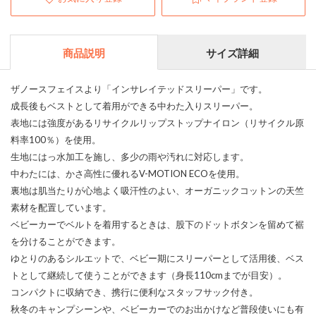
商品説明
サイズ詳細
ザノースフェイスより「インサレイテッドスリーパー」です。
成長後もベストとして着用ができる中わた入りスリーパー。
表地には強度があるリサイクルリップストップナイロン（リサイクル原
料率100％）を使用。
生地にはっ水加工を施し、多少の雨や汚れに対応します。
中わたには、かさ高性に優れるV-MOTION ECOを使用。
裏地は肌当たりが心地よく吸汗性のよい、オーガニックコットンの天竺
素材を配置しています。
ベビーカーでベルトを着用するときは、股下のドットボタンを留めて裾
を分けることができます。
ゆとりのあるシルエットで、ベビー期にスリーパーとして活用後、ベス
トとして継続して使うことができます（身長110cmまでが目安）。
コンパクトに収納でき、携行に便利なスタッフサック付き。
秋冬のキャンプシーンや、ベビーカーでのお出かけなど普段使いにも有