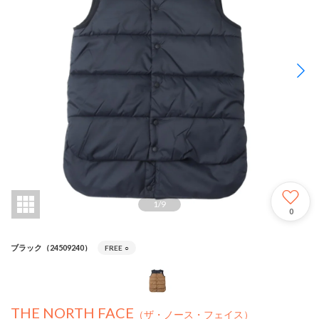
1
/
9
0
ブラック（24509240）
FREE
○
THE NORTH FACE
（ザ・ノース・フェイス）