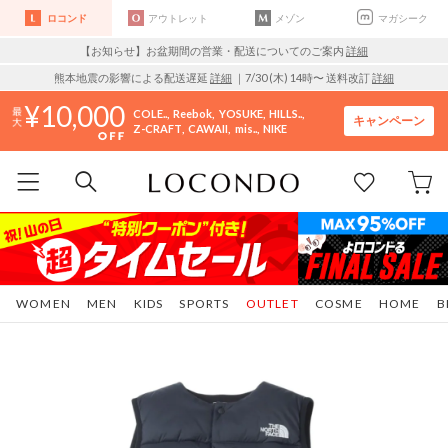
ロコンド
アウトレット
メゾン
マガシーク
【お知らせ】お盆期間の営業・配送についてのご案内
詳細
熊本地震の影響による配送遅延
詳細
｜7/30 (木) 14時〜 送料改訂
詳細
10,000
COLE..
Reebok
YOSUKE
HILLS..
キャンペーン
Z-CRAFT
CAWAII
mis..
NIKE
WOMEN
MEN
KIDS
SPORTS
OUTLET
COSME
HOME
B