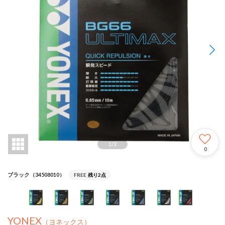
1
/
2
0
ブラック（34508010）
FREE
残り2点
YONEX
（ヨネックス）