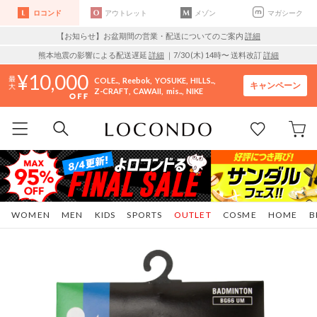
ロコンド
アウトレット
メゾン
マガシーク
【お知らせ】お盆期間の営業・配送についてのご案内
詳細
熊本地震の影響による配送遅延
詳細
｜7/30 (木) 14時〜 送料改訂
詳細
10,000
COLE..
Reebok
YOSUKE
HILLS..
キャンペーン
Z-CRAFT
CAWAII
mis..
NIKE
WOMEN
MEN
KIDS
SPORTS
OUTLET
COSME
HOME
B