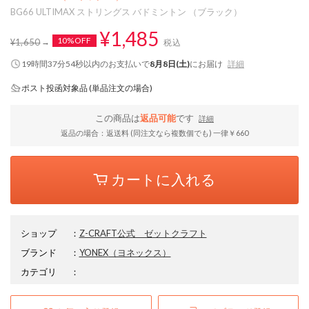
BG66 ULTIMAX ストリングス バドミントン （ブラック）
¥1,485
10%OFF
¥1,650
税込
19時間37分53秒
以内
のお支払いで
8月8日(土)
にお届け
詳細
ポスト投函対象品 (単品注文の場合)
この商品は
返品可能
です
詳細
返品の場合：返送料 (同注文なら複数個でも) 一律￥660
カートに入れる
ショップ
：
Z-CRAFT公式 ゼットクラフト
ブランド
：
YONEX
（ヨネックス）
カテゴリ
：