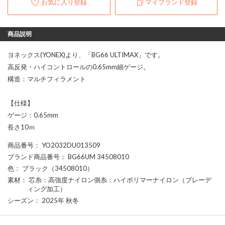
お気に入り登録
マイブランド登録
商品説明
ヨネックス(YONEX)より、「BG66 ULTIMAX」です。
高反発・ハイコントロールの0.65mm細ゲージ。
構造：マルチフィラメント
【仕様】
ゲージ：0.65mm
長さ10ｍ
商品番号
： YO2032DU013509
ブランド商品番号
： BG66UM 34508010
色
： ブラック（34508010）
素材
： 芯糸：高強度ナイロン側糸：ハイポリマーナイロン（ブレーデ
ィング加工）
シーズン
： 2025年 秋冬