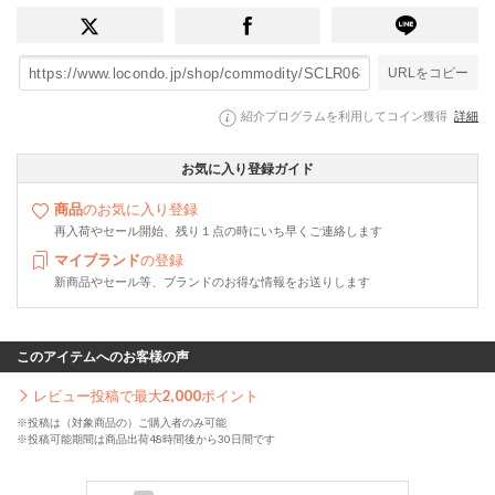
URLをコピー
紹介プログラムを利用してコイン獲得
詳細
お気に入り登録ガイド
商品
のお気に入り登録
再入荷やセール開始、残り１点の時にいち早くご連絡します
マイブランド
の登録
新商品やセール等、ブランドのお得な情報をお送りします
このアイテムへのお客様の声
レビュー投稿で最大
2,000
ポイント
※投稿は（対象商品の）ご購入者のみ可能
※投稿可能期間は商品出荷48時間後から30日間です