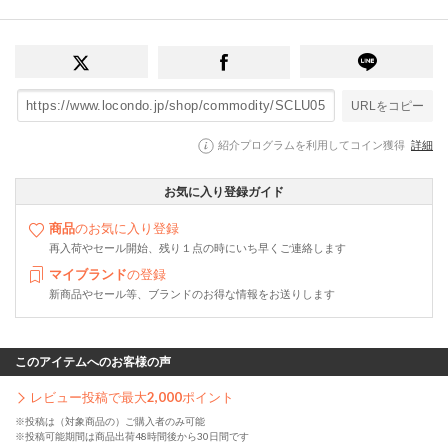
URLをコピー
紹介プログラムを利用してコイン獲得
詳細
お気に入り登録ガイド
商品
のお気に入り登録
再入荷やセール開始、残り１点の時にいち早くご連絡します
マイブランド
の登録
新商品やセール等、ブランドのお得な情報をお送りします
このアイテムへのお客様の声
レビュー投稿で最大
2,000
ポイント
※投稿は（対象商品の）ご購入者のみ可能
※投稿可能期間は商品出荷48時間後から30日間です