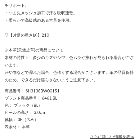
チサポート。
・つま先メッシュ加工で汗を吸収速乾。
・柔らかで高級感のある羊革を使用。
▽【片足の重さ(g)】210
※本革(天然皮革)の商品について
素材の特性上、多少のキズやシワ、色ムラや擦れが見られる場合がござ
います。
汗や雨などで濡れた場合、色移りする場合がございます。革の品質保持
のため、できるだけ濡らさないようご注意下さい。
商品番号
： SH3138BW00151
ブランド商品番号
： 6461 BL
色
： ブラック（BL）
ヒールの高さ
： 3.0cm
靴幅
： 3E（広め）
表素材
： 本革
さらに詳しい情報を表示