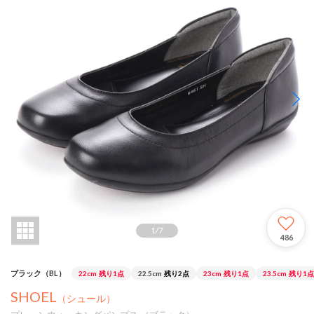
1
/
7
486
ブラック（BL）
22cm
残り1点
22.5cm
残り2点
23cm
残り1点
23.5cm
残り1点
SHOEL
（シュール）