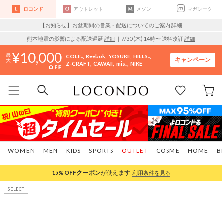
ロコンド
アウトレット
メゾン
マガシーク
【お知らせ】お盆期間の営業・配送についてのご案内
詳細
熊本地震の影響による配送遅延
詳細
｜7/30 (木) 14時〜 送料改訂
詳細
10,000
COLE..
Reebok
YOSUKE
HILLS..
キャンペーン
Z-CRAFT
CAWAII
mis..
NIKE
WOMEN
MEN
KIDS
SPORTS
OUTLET
COSME
HOME
B
15%OFF
クーポン
が使えます
利用条件を見る