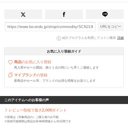
URLをコピー
紹介プログラムを利用してコイン獲得
詳細
お気に入り登録ガイド
商品
のお気に入り登録
再入荷やセール開始、残り１点の時にいち早くご連絡します
マイブランド
の登録
新商品やセール等、ブランドのお得な情報をお送りします
このアイテムへのお客様の声
レビュー投稿で最大
2,000
ポイント
※投稿は（対象商品の）ご購入者のみ可能
※投稿可能期間は商品出荷48時間後から30日間です