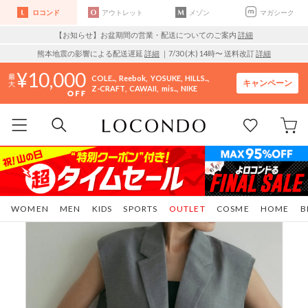
ロコンド
アウトレット
メゾン
マガシーク
【お知らせ】お盆期間の営業・配送についてのご案内
詳細
熊本地震の影響による配送遅延
詳細
｜7/30 (木) 14時〜 送料改訂
詳細
10,000
COLE..
Reebok
YOSUKE
HILLS..
キャンペーン
Z-CRAFT
CAWAII
mis..
NIKE
WOMEN
MEN
KIDS
SPORTS
OUTLET
COSME
HOME
B