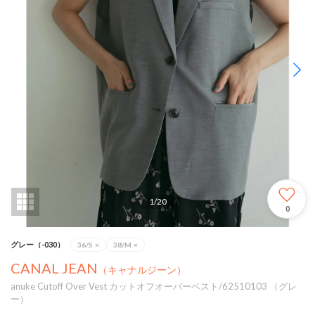
1
/
20
0
グレー（-030）
36/S
×
38/M
×
CANAL JEAN
（キャナルジーン）
anuke Cutoff Over Vest カットオフオーバーベスト/62510103 （グレ
ー）