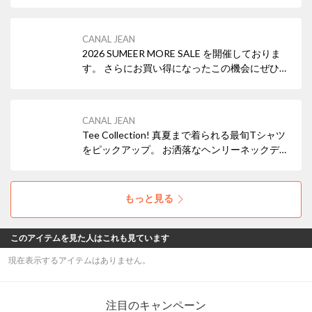
ンでお買い物をお楽しみください♪
CANAL JEAN
2026 SUMEER MORE SALE を開催しておりま
す。 さらにお買い得になったこの機会にぜひ、
夏のお買い物をお楽しみください !
CANAL JEAN
Tee Collection! 真夏まで着られる最旬Tシャツ
をピックアップ。 お洒落なヘンリーネックデザ
インや、 古着ライクなロゴプリント、トレンド
のアニマル転写プリントなど、コーディネート
に映えるTシャツが勢揃い◎ ぜひ、お気に入り
もっと見る
の一着を見つけてみてください !
このアイテムを見た人はこれも見ています
現在表示するアイテムはありません。
注目のキャンペーン