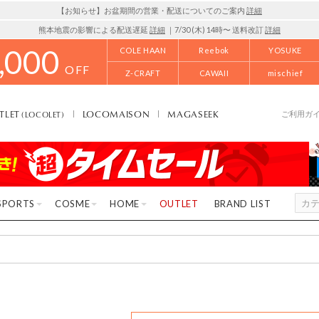
【お知らせ】お盆期間の営業・配送についてのご案内
詳細
熊本地震の影響による配送遅延
詳細
｜7/30 (木) 14時〜 送料改訂
詳細
,000
COLE HAAN
Reebok
YOSUKE
OFF
Z-CRAFT
CAWAII
mischief
TLET
LOCOMAISON
MAGASEEK
(LOCOLET)
ご利用ガ
SPORTS
COSME
HOME
OUTLET
BRAND LIST