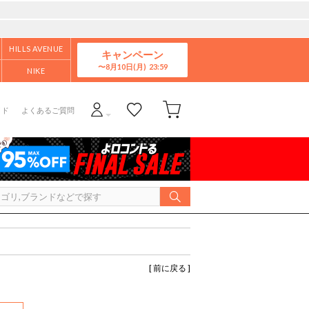
HILLS AVENUE
キャンペーン
8月10日(月)
NIKE
イド
よくあるご質問
[ 前に戻る ]