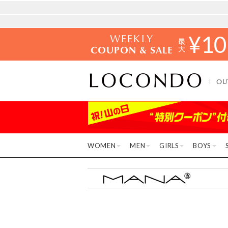
WEEKLY
¥
10
COUPON & SALE
OU
WOMEN
MEN
GIRLS
BOYS