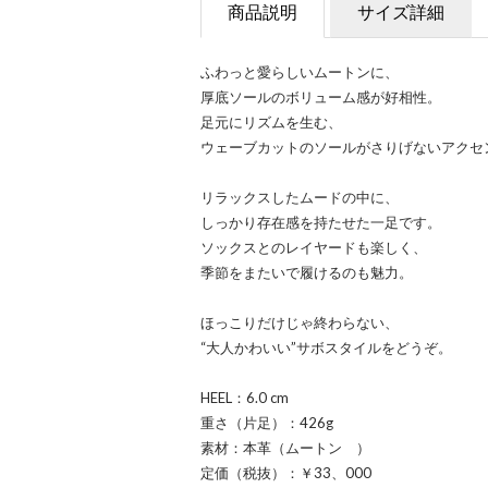
商品説明
サイズ詳細
ふわっと愛らしいムートンに、
厚底ソールのボリューム感が好相性。
足元にリズムを生む、
ウェーブカットのソールがさりげないアクセ
リラックスしたムードの中に、
しっかり存在感を持たせた一足です。
ソックスとのレイヤードも楽しく、
季節をまたいで履けるのも魅力。
ほっこりだけじゃ終わらない、
“大人かわいい”サボスタイルをどうぞ。
HEEL：6.0 cm
重さ（片足）：426g
素材：本革（ムートン ）
定価（税抜）：￥33、000