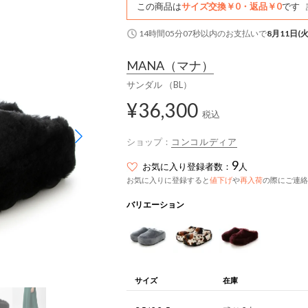
この商品は
サイズ交換￥0・返品￥0
です
14時間05分07秒
以内
のお支払いで
8月11日(火
MANA
（マナ）
サンダル （BL）
¥36,300
税込
ショップ：
コンコルディア
9
お気に入り登録者数：
人
お気に入りに登録すると
値下げ
や
再入荷
の際にご連絡
バリエーション
サイズ
在庫