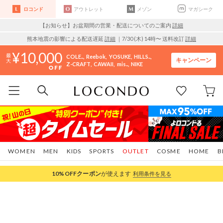
ロコンド
アウトレット
メゾン
マガシーク
【お知らせ】お盆期間の営業・配送についてのご案内
詳細
熊本地震の影響による配送遅延
詳細
｜7/30 (木) 14時〜 送料改訂
詳細
10,000
COLE..
Reebok
YOSUKE
HILLS..
キャンペーン
Z-CRAFT
CAWAII
mis..
NIKE
WOMEN
MEN
KIDS
SPORTS
OUTLET
COSME
HOME
B
10%OFF
クーポン
が使えます
利用条件を見る