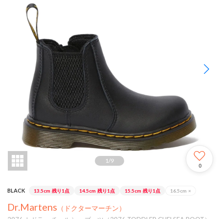
1
/
9
0
BLACK
13.5cm
残り1点
14.5cm
残り1点
15.5cm
残り1点
16.5cm
×
Dr.Martens
（ドクターマーチン）