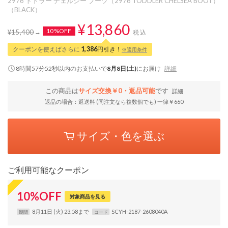
2976 トドラー チェルシー ブーツ（2976 TODDLER CHELSEA BOOT）
（BLACK）
¥13,860
10%OFF
¥15,400
税込
クーポンを使えばさらに
1,386
円引き！
※適用条件
8時間57分51秒
以内
のお支払いで
8月8日(土)
にお届け
詳細
この商品は
サイズ交換￥0・返品可能
です
詳細
返品の場合：返送料 (同注文なら複数個でも) 一律￥660
サイズ・色を選ぶ
ご利用可能なクーポン
10
%
OFF
対象商品を見る
8月11日 (火) 23:58まで
SCYH-2187-2608040A
期間
コード