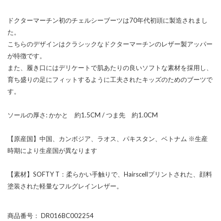
ドクターマーチン初のチェルシーブーツは70年代初頭に製造されまし
た。
こちらのデザインはクラシックなドクターマーチンのレザー製アッパー
が特徴です。
また、履き口にはデリケートで肌あたりの良いソフトな素材を採用し、
育ち盛りの足にフィットするように工夫されたキッズのためのブーツで
す。
ソールの厚さ: かかと 約1.5CM / つま先 約1.0CM
【原産国】中国、カンボジア、ラオス、パキスタン、ベトナム ※生産
時期により生産国が異なります
【素材】SOFTY T：柔らかい手触りで、Hairscellプリントされた、顔料
塗装された軽量なフルグレインレザー。
商品番号
： DR016BC002254