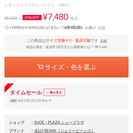
レディースフワサラパンプス （WHT）
¥7,480
20%OFF
¥9,350
税込
11時間42分41秒
以内
のお支払いで
8月9日(日)
にお届け
詳細
この商品は
サイズ交換￥0・返品可能
です
詳細
返品の場合：返送料 (同注文なら複数個でも) 一律￥660
サイズ・色を選ぶ
タイムセール
一覧を見る
8月17日 (月) 23:59まで
期間
ショップ
：
SHOE・PLAZA シュープラザ
ブランド
：
JELLY BEANS
（ジェリービーンズ）