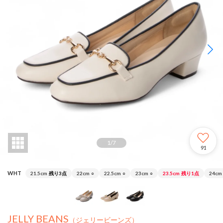
1
/
7
91
WHT
21.5cm
残り3点
22cm
○
22.5cm
○
23cm
○
23.5cm
残り1点
24cm
JELLY BEANS
（ジェリービーンズ）