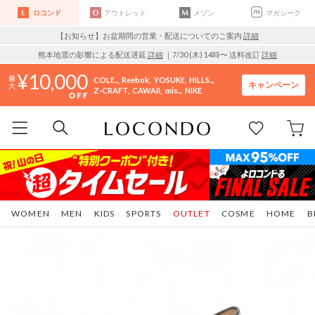
ロコンド
アウトレット
メゾン
マガシーク
【お知らせ】お盆期間の営業・配送についてのご案内
詳細
熊本地震の影響による配送遅延
詳細
｜7/30 (木) 14時〜 送料改訂
詳細
10,000
COLE..
Reebok
YOSUKE
HILLS..
キャンペーン
Z-CRAFT
CAWAII
mis..
NIKE
WOMEN
MEN
KIDS
SPORTS
OUTLET
COSME
HOME
B