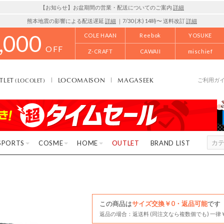
【お知らせ】お盆期間の営業・配送についてのご案内
詳細
熊本地震の影響による配送遅延
詳細
｜7/30 (木) 14時〜 送料改訂
詳細
,000
COLE HAAN
Reebok
YOSUKE
OFF
Z-CRAFT
CAWAII
mischief
TLET
LOCOMAISON
MAGASEEK
(LOCOLET)
ご利用ガ
SPORTS
COSME
HOME
OUTLET
BRAND LIST
この商品は
サイズ交換￥0・返品可能
です
返品の場合：返送料 (同注文なら複数個でも) 一律￥