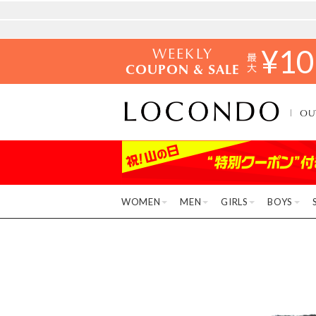
WEEKLY
¥
10
COUPON & SALE
OU
WOMEN
MEN
GIRLS
BOYS