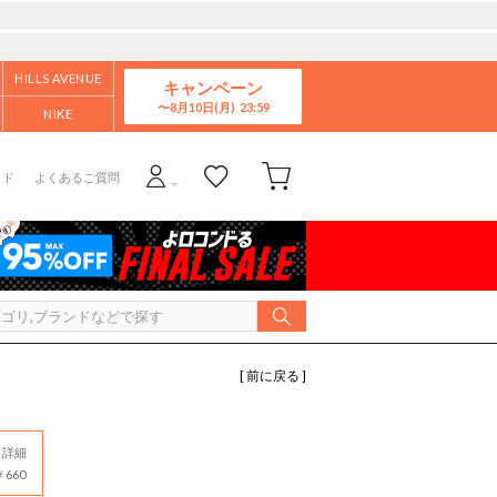
HILLS AVENUE
キャンペーン
8月10日(月)
NIKE
イド
よくあるご質問
[ 前に戻る ]
詳細
660