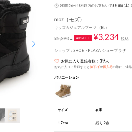
9時間56分48秒
以内
のお支払いで
8月8日(土)
moz
（モズ）
キッズカジュアルブーツ （BL）
¥3,234
¥5,390
40%OFF
税込
→
ショップ：
SHOE・PLAZA シュープラザ
19
お気に入り登録者数：
人
お気に入りに登録すると
値下げ
や
再入荷
の際にご連絡
バリエーション
サイズ
在庫
17cm
残り2点