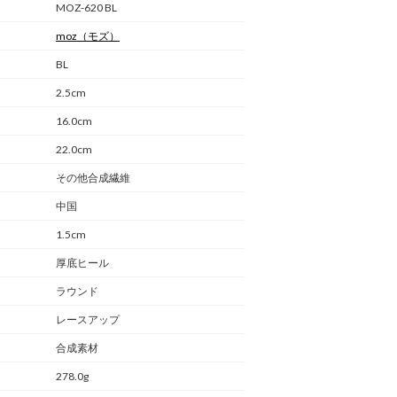
MOZ-620 BL
moz
（モズ）
BL
2.5cm
16.0cm
22.0cm
その他合成繊維
中国
1.5cm
厚底ヒール
ラウンド
レースアップ
合成素材
278.0g