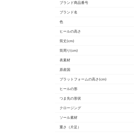
ブランド商品番号
ブランド名
色
ヒールの高さ
筒丈(cm)
筒周り(cm)
表素材
原産国
プラットフォームの高さ(cm)
ヒールの形
つま先の形状
クロージング
ソール素材
重さ
（片足）