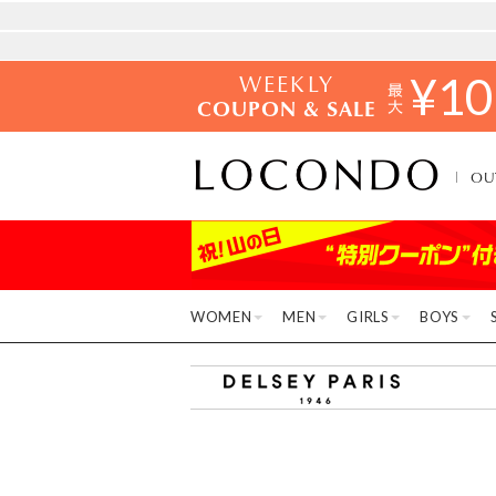
WEEKLY
¥
10
COUPON & SALE
OU
WOMEN
MEN
GIRLS
BOYS