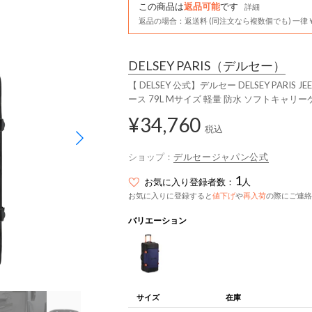
この商品は
返品可能
です
詳細
返品の場合：返送料 (同注文なら複数個でも) 一律￥
DELSEY PARIS
（デルセー）
【 DELSEY 公式】デルセー DELSEY PARIS JE
ース 79L Mサイズ 軽量 防水 ソフトキャリー
¥34,760
税込
ショップ：
デルセージャパン公式
1
お気に入り登録者数：
人
お気に入りに登録すると
値下げ
や
再入荷
の際にご連絡
バリエーション
サイズ
在庫