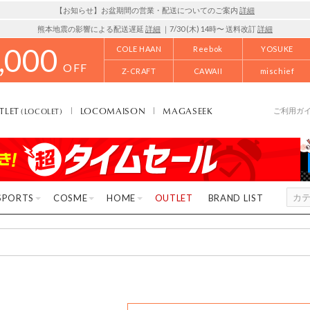
【お知らせ】お盆期間の営業・配送についてのご案内
詳細
熊本地震の影響による配送遅延
詳細
｜7/30 (木) 14時〜 送料改訂
詳細
,000
COLE HAAN
Reebok
YOSUKE
OFF
Z-CRAFT
CAWAII
mischief
TLET
LOCOMAISON
MAGASEEK
(LOCOLET)
ご利用ガ
SPORTS
COSME
HOME
OUTLET
BRAND LIST