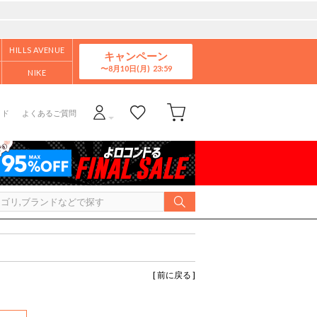
HILLS AVENUE
キャンペーン
8月10日(月)
NIKE
イド
よくあるご質問
[ 前に戻る ]