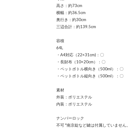
高さ：約73cm
横幅：約36.5cm
奥行き：約30cm
三辺合計：約139.5cm
容積
64L
・A4対応（22×31cm)：〇
・長財布（10×20cm）：〇
・ペットボトル横向き（500ml）：〇
・ペットボトル縦向き（500ml）：〇
素材
外装：ポリエステル
内装：ポリエステル
ナンバーロック
不可 *南京錠など鍵は付属していません。