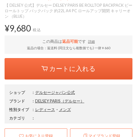
【 DELSEY 公式】デルセー DELSEY PARIS BE ROLLTOP BACKPACK ビー
ロールトップ バックパック 約22L A4 PC ロールアップ開閉 キャリーオ
ン （BLUE）
¥9,680
税込
この商品は
返品可能
です
詳細
返品の場合：返送料 (同注文なら複数個でも) 一律￥660
カートに入れる
ショップ
：
デルセージャパン公式
ブランド
：
DELSEY PARIS
（デルセー）
性別タイプ
：
レディース
・
メンズ
カテゴリ
：
お気に入り登録
マイブランド登録