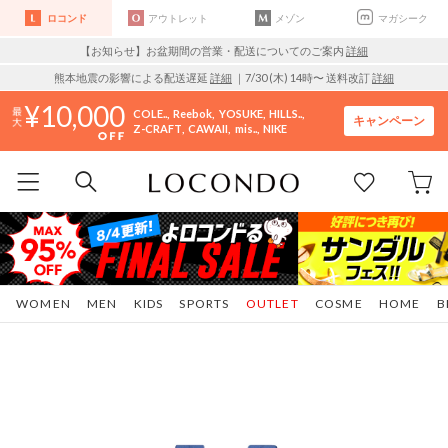
ロコンド
アウトレット
メゾン
マガシーク
【お知らせ】お盆期間の営業・配送についてのご案内
詳細
熊本地震の影響による配送遅延
詳細
｜7/30 (木) 14時〜 送料改訂
詳細
10,000
COLE..
Reebok
YOSUKE
HILLS..
キャンペーン
Z-CRAFT
CAWAII
mis..
NIKE
WOMEN
MEN
KIDS
SPORTS
OUTLET
COSME
HOME
B