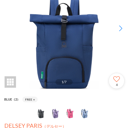
1
/
7
4
BLUE（2）
FREE
○
DELSEY PARIS
（デルセー）