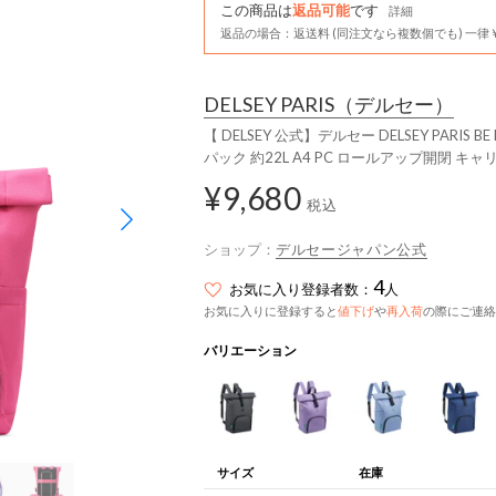
この商品は
返品可能
です
詳細
返品の場合：返送料 (同注文なら複数個でも) 一律￥
DELSEY PARIS
（デルセー）
【 DELSEY 公式】デルセー DELSEY PARIS 
パック 約22L A4 PC ロールアップ開閉 キャ
¥9,680
税込
ショップ：
デルセージャパン公式
4
お気に入り登録者数：
人
お気に入りに登録すると
値下げ
や
再入荷
の際にご連絡
バリエーション
サイズ
在庫