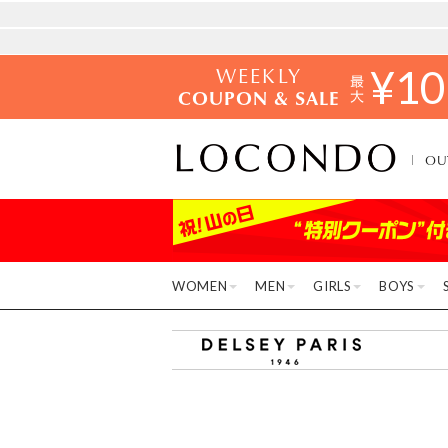
WEEKLY
¥
10
COUPON & SALE
OU
WOMEN
MEN
GIRLS
BOYS