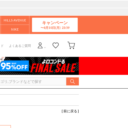
HILLS AVENUE
キャンペーン
8月10日(月)
NIKE
イド
よくあるご質問
[ 前に戻る ]