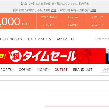
【お知らせ】お盆期間の営業・配送についてのご案内
詳細
熊本地震の影響による配送遅延
詳細
｜7/30 (木) 14時〜 送料改訂
詳細
,000
COLE HAAN
Reebok
YOSUKE
OFF
Z-CRAFT
CAWAII
mischief
TLET
LOCOMAISON
MAGASEEK
(LOCOLET)
ご利用ガ
SPORTS
COSME
HOME
OUTLET
BRAND LIST