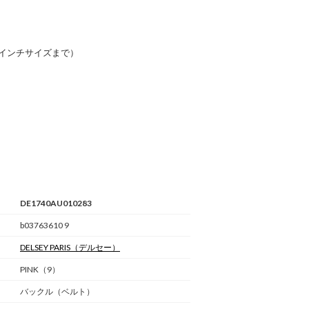
6インチサイズまで）
DE1740AU010283
b03763610 9
DELSEY PARIS
（デルセー）
PINK（9）
バックル（ベルト）