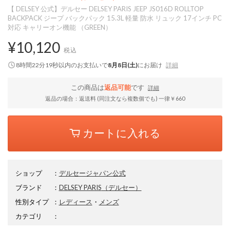
【 DELSEY 公式】デルセー DELSEY PARIS JEEP JS016D ROLLTOP
BACKPACK ジープ バックパック 15.3L 軽量 防水 リュック 17インチ PC
対応 キャリーオン機能 （GREEN）
¥10,120
税込
8時間22分18秒
以内
のお支払いで
8月8日(土)
にお届け
詳細
この商品は
返品可能
です
詳細
返品の場合：返送料 (同注文なら複数個でも) 一律￥660
カートに入れる
ショップ
：
デルセージャパン公式
ブランド
：
DELSEY PARIS
（デルセー）
性別タイプ
：
レディース
・
メンズ
カテゴリ
：