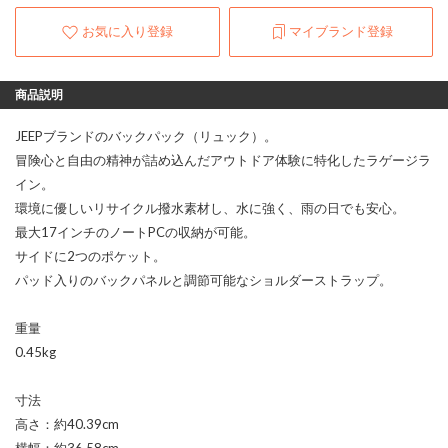
お気に入り登録
マイブランド登録
商品説明
JEEPブランドのバックパック（リュック）。
冒険心と自由の精神が詰め込んだアウトドア体験に特化したラゲージラ
イン。
環境に優しいリサイクル撥水素材し、水に強く、雨の日でも安心。
最大17インチのノートPCの収納が可能。
サイドに2つのポケット。
パッド入りのバックパネルと調節可能なショルダーストラップ。
重量
0.45kg
寸法
高さ：約40.39cm
横幅：約36.58cm