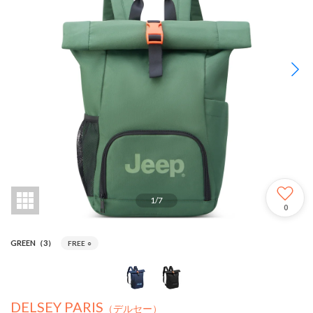
1
/
7
0
GREEN（3）
FREE
○
DELSEY PARIS
（デルセー）