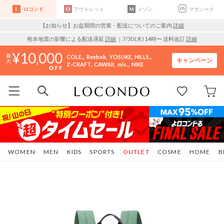
ロコンド
アウトレット
メゾン
マガシーク
【お知らせ】お盆期間の営業・配送についてのご案内
詳細
熊本地震の影響による配送遅延
詳細
｜7/30 (木) 14時〜 送料改訂
詳細
10,000
COLE..
Reebok
YOSUKE
HILLS..
キャンペーン
Z-CRAFT
CAWAII
mis..
NIKE
WOMEN
MEN
KIDS
SPORTS
OUTLET
COSME
HOME
B