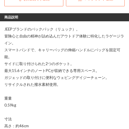
商品説明
JEEPブランドのバックパック（リュック）。
冒険心と自由の精神が詰め込んだアウトドア体験に特化したラゲージラ
イン。
スマートバンドで、キャリーバッグの伸縮ハンドルにバッグを固定可
能。
サイドに取り付けられた2つのポケット。
最大15.6インチのノートPCが収納できる専用スペース。
ガジェッドの取り付けに便利なウェビングデイジーチェーン。
リサイクルされた撥水素材使用。
重量
0.59kg
寸法
高さ：約46cm