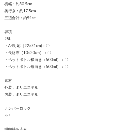
横幅：約30.5cm
奥行き：約17.5cm
三辺合計：約94cm
容積
25L
・A4対応（22×31cm)：〇
・長財布（10×20cm）：〇
・ペットボトル横向き（500ml）：〇
・ペットボトル縦向き（500ml）：〇
素材
外装：ポリエステル
内装：ポリエステル
ナンバーロック
不可
機内持ち込み