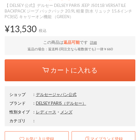
【 DELSEY 公式】デルセー DELSEY PARIS JEEP JS011B VERSATILE
BACKPACK ジープ バックパック 20.9L 軽量 防水 リュック 15.6インチ
PC対応 キャリーオン機能 （GREEN）
¥13,530
税込
この商品は
返品可能
です
詳細
返品の場合：返送料 (同注文なら複数個でも) 一律￥660
カートに入れる
ショップ
：
デルセージャパン公式
ブランド
：
DELSEY PARIS
（デルセー）
性別タイプ
：
レディース
・
メンズ
カテゴリ
：
お気に入り登録
マイブランド登録