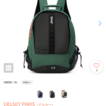
1
/
4
0
GREEN（3）
FREE
○
DELSEY PARIS
（デルセー）