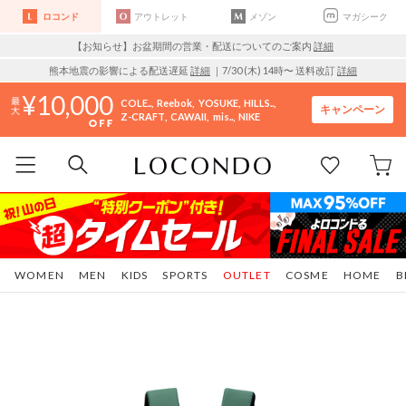
ロコンド
アウトレット
メゾン
マガシーク
【お知らせ】お盆期間の営業・配送についてのご案内
詳細
熊本地震の影響による配送遅延
詳細
｜7/30 (木) 14時〜 送料改訂
詳細
10,000
COLE..
Reebok
YOSUKE
HILLS..
キャンペーン
Z-CRAFT
CAWAII
mis..
NIKE
WOMEN
MEN
KIDS
SPORTS
OUTLET
COSME
HOME
B