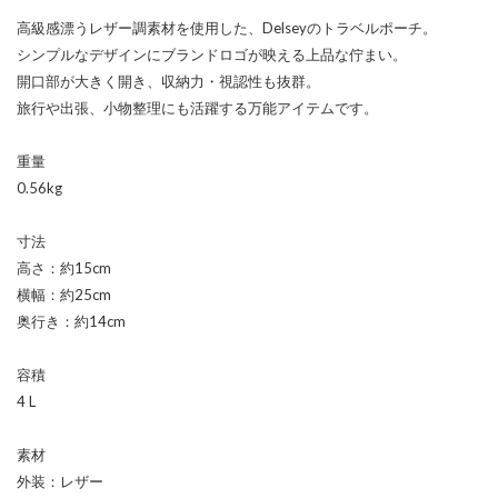
高級感漂うレザー調素材を使用した、Delseyのトラベルポーチ。
シンプルなデザインにブランドロゴが映える上品な佇まい。
開口部が大きく開き、収納力・視認性も抜群。
旅行や出張、小物整理にも活躍する万能アイテムです。
重量
0.56kg
寸法
高さ：約15cm
横幅：約25cm
奥行き：約14cm
容積
4 L
素材
外装：レザー