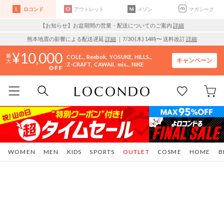
ロコンド
アウトレット
メゾン
マガシーク
【お知らせ】お盆期間の営業・配送についてのご案内
詳細
熊本地震の影響による配送遅延
詳細
｜7/30 (木) 14時〜 送料改訂
詳細
10,000
COLE..
Reebok
YOSUKE
HILLS..
キャンペーン
Z-CRAFT
CAWAII
mis..
NIKE
WOMEN
MEN
KIDS
SPORTS
OUTLET
COSME
HOME
B