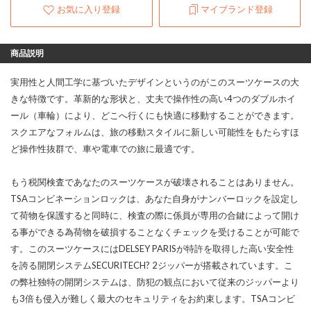
お気に入り登録
マイブランド登録
商品説明
実用性と人間工学に基づいたデザインというのがこのスーツケースの大
きな特徴です。革新的な形状と、丈夫で操作性の高い4つのダブルホイ
ール（車輪）により、どこへ行くにも快適に移動することができます。
スクエアなフォルムは、旅の移動スタイルに新しい可能性をもたらすほ
ど操作性抜群で、車や電車での旅に最適です。
もう税関検査であなたのスーツケースが破壊されることはありません。
TSAコンビネーションロックは、あなた自身がナンバーロックを設定し
て荷物を保護すると同時に、検査の際に係員が専用の合鍵によって開け
る事ができる為荷物を破損することなくチェックを受けることが可能で
す。このスーツケースにはDELSEY PARISが特許を取得した高い安全性
を誇る開閉システムSECURITECH? 2ジッパーが搭載されています。こ
の弊社独特の開閉システムは、防犯の観点において従来のジッパーより
も3倍も侵入が難しく最大のセキュリティをお約束します。TSAコンビ