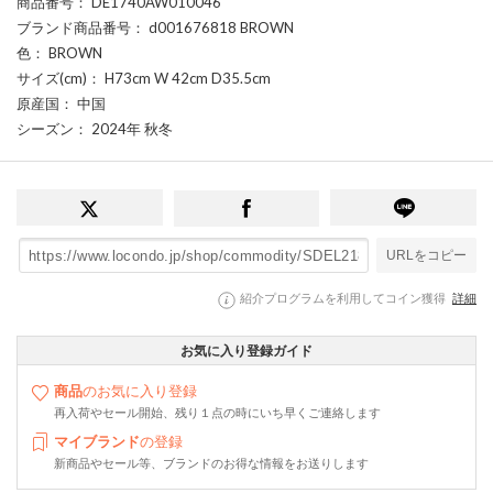
商品番号
： DE1740AW010046
ブランド商品番号
： d001676818 BROWN
色
： BROWN
サイズ(cm)
： H73cm W 42cm D35.5cm
原産国
： 中国
シーズン
： 2024年 秋冬
URLをコピー
紹介プログラムを利用してコイン獲得
詳細
お気に入り登録ガイド
商品
のお気に入り登録
再入荷やセール開始、残り１点の時にいち早くご連絡します
マイブランド
の登録
新商品やセール等、ブランドのお得な情報をお送りします