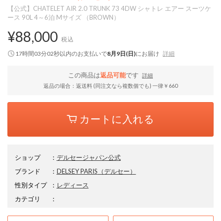
【公式】CHATELET AIR 2.0 TRUNK 73 4DW シャトレ エアー スーツケ
ース 90L 4～6泊 Mサイズ （BROWN）
¥88,000
税込
17時間03分01秒
以内
のお支払いで
8月9日(日)
にお届け
詳細
この商品は
返品可能
です
詳細
返品の場合：返送料 (同注文なら複数個でも) 一律￥660
カートに入れる
ショップ
：
デルセージャパン公式
ブランド
：
DELSEY PARIS
（デルセー）
性別タイプ
：
レディース
カテゴリ
：