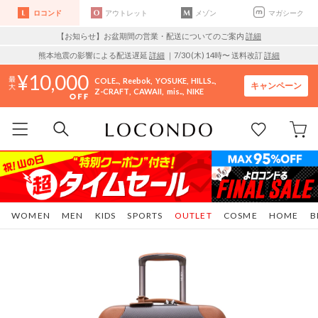
ロコンド
アウトレット
メゾン
マガシーク
【お知らせ】お盆期間の営業・配送についてのご案内
詳細
熊本地震の影響による配送遅延
詳細
｜7/30 (木) 14時〜 送料改訂
詳細
10,000
COLE..
Reebok
YOSUKE
HILLS..
キャンペーン
Z-CRAFT
CAWAII
mis..
NIKE
WOMEN
MEN
KIDS
SPORTS
OUTLET
COSME
HOME
B