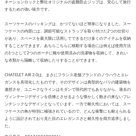
ネーションロックと弊社オリジナルの盗難防止ジップは、安心して旅行
するための強い味方です。
スーツケースのパッキングは、かつてないほど簡単になりました。スー
ツケースの内部には、調節可能なストラップを取り付けた2つの仕切り
があり、スペースを最大限に活用してできるだけ多くのアイテムを収納
することができます。あちらこちらに移動する場合には例えば使用方法
の1つとして2つのポーチに靴や使用済みの洗濯物を収納して、きれい
な衣類から隔離して収納したりすることができます。
CHATELET AIR 2.0は、まさにフランス老舗ブランドのノウハウとエレ
ガンスを具現化したものです。そのデザインは典型的なパリの建築物を
連想させ、ユニークなラインはモダンで現代的でもありながら、過去の
ヴィンテージデザインを彷彿とさせるような懐かしく飽きの来ないフレ
ンチシックなデザインとなっています。一方で耐久性においては、スー
ツケースの角が特別に補強されているので、どんな衝撃にも耐えられる
ように設計されており見た目のエレガンスさと耐久性を両方追求しまし
た。