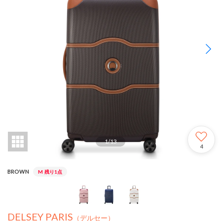
1
/
13
4
BROWN
M
残り1点
DELSEY PARIS
（デルセー）