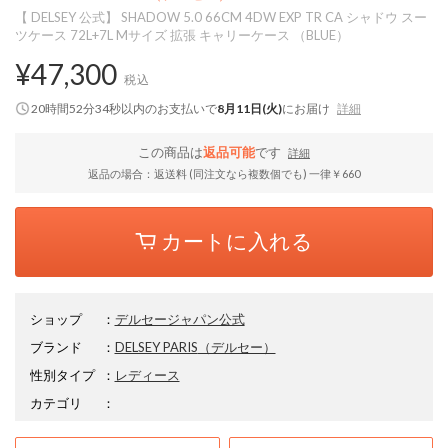
【 DELSEY 公式】 SHADOW 5.0 66CM 4DW EXP TR CA シャドウ スー
ツケース 72L+7L Mサイズ 拡張 キャリーケース （BLUE）
¥47,300
税込
20時間52分33秒
以内
のお支払いで
8月11日(火)
にお届け
詳細
この商品は
返品可能
です
詳細
返品の場合：返送料 (同注文なら複数個でも) 一律￥660
カートに入れる
ショップ
：
デルセージャパン公式
ブランド
：
DELSEY PARIS
（デルセー）
性別タイプ
：
レディース
カテゴリ
：