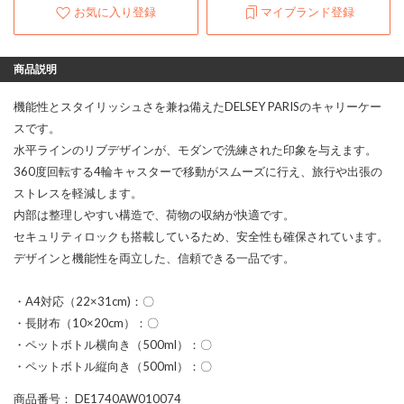
お気に入り登録
マイブランド登録
商品説明
機能性とスタイリッシュさを兼ね備えたDELSEY PARISのキャリーケー
スです。
水平ラインのリブデザインが、モダンで洗練された印象を与えます。
360度回転する4輪キャスターで移動がスムーズに行え、旅行や出張の
ストレスを軽減します。
内部は整理しやすい構造で、荷物の収納が快適です。
セキュリティロックも搭載しているため、安全性も確保されています。
デザインと機能性を両立した、信頼できる一品です。
・A4対応（22×31cm)：〇
・長財布（10×20cm）：〇
・ペットボトル横向き（500ml）：〇
・ペットボトル縦向き（500ml）：〇
商品番号
： DE1740AW010074