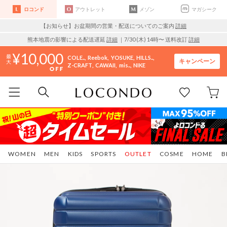
ロコンド
アウトレット
メゾン
マガシーク
【お知らせ】お盆期間の営業・配送についてのご案内
詳細
熊本地震の影響による配送遅延
詳細
｜7/30 (木) 14時〜 送料改訂
詳細
10,000
COLE..
Reebok
YOSUKE
HILLS..
キャンペーン
Z-CRAFT
CAWAII
mis..
NIKE
WOMEN
MEN
KIDS
SPORTS
OUTLET
COSME
HOME
B