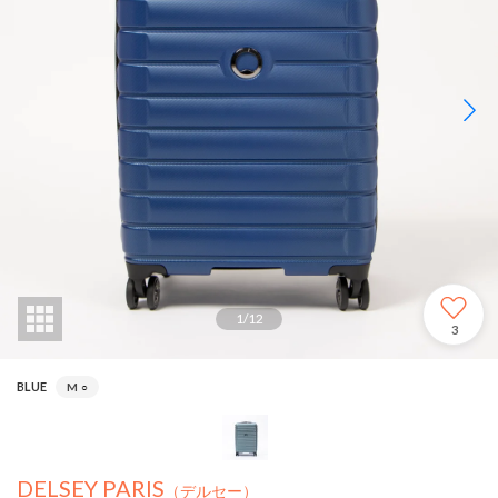
1
/
12
3
BLUE
M
○
DELSEY PARIS
（デルセー）