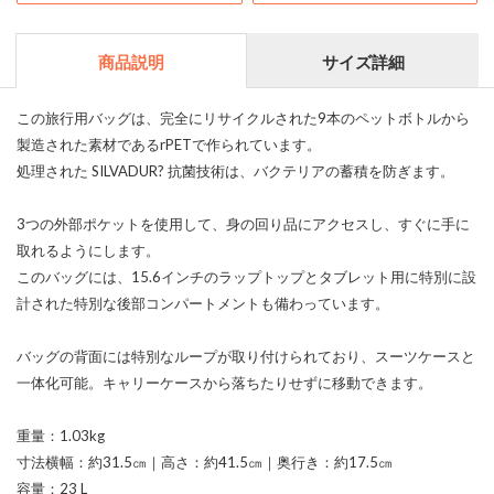
商品説明
サイズ詳細
この旅行用バッグは、完全にリサイクルされた9本のペットボトルから
製造された素材であるrPETで作られています。
処理された SILVADUR? 抗菌技術は、バクテリアの蓄積を防ぎます。
3つの外部ポケットを使用して、身の回り品にアクセスし、すぐに手に
取れるようにします。
このバッグには、15.6インチのラップトップとタブレット用に特別に設
計された特別な後部コンパートメントも備わっています。
バッグの背面には特別なループが取り付けられており、スーツケースと
一体化可能。キャリーケースから落ちたりせずに移動できます。
重量：1.03kg
寸法横幅：約31.5㎝｜高さ：約41.5㎝｜奥行き：約17.5㎝
容量：23 L