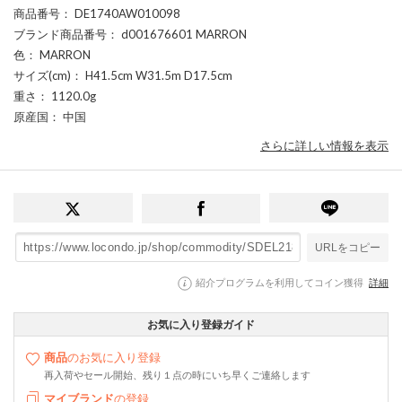
商品番号
： DE1740AW010098
ブランド商品番号
： d001676601 MARRON
色
： MARRON
サイズ(cm)
： H41.5cm W31.5m D17.5cm
重さ
： 1120.0g
原産国
： 中国
さらに詳しい情報を表示
URLをコピー
紹介プログラムを利用してコイン獲得
詳細
お気に入り登録ガイド
商品
のお気に入り登録
再入荷やセール開始、残り１点の時にいち早くご連絡します
マイブランド
の登録