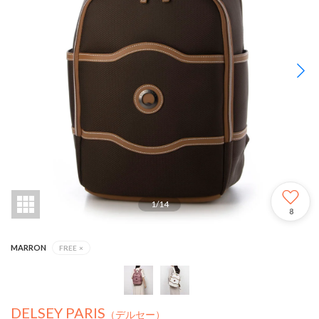
1
/
14
8
MARRON
FREE
×
DELSEY PARIS
（デルセー）