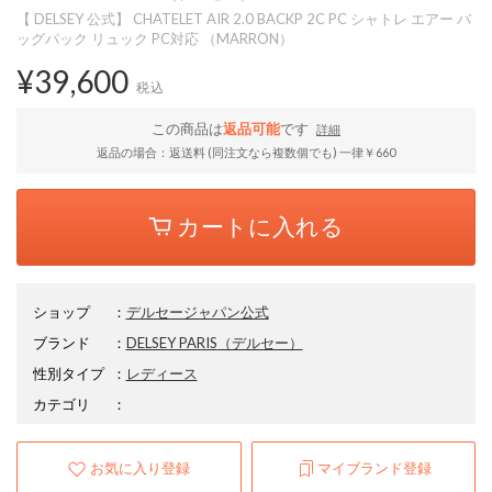
【 DELSEY 公式】 CHATELET AIR 2.0 BACKP 2C PC シャトレ エアー バ
ッグパック リュック PC対応 （MARRON）
¥39,600
税込
この商品は
返品可能
です
詳細
返品の場合：返送料 (同注文なら複数個でも) 一律￥660
カートに入れる
ショップ
：
デルセージャパン公式
ブランド
：
DELSEY PARIS
（デルセー）
性別タイプ
：
レディース
カテゴリ
：
お気に入り登録
マイブランド登録