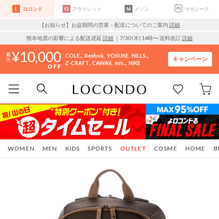
ロコンド
アウトレット
メゾン
マガシーク
【お知らせ】お盆期間の営業・配送についてのご案内
詳細
熊本地震の影響による配送遅延
詳細
｜7/30 (木) 14時〜 送料改訂
詳細
10,000
COLE..
Reebok
YOSUKE
HILLS..
キャンペーン
Z-CRAFT
CAWAII
mis..
NIKE
WOMEN
MEN
KIDS
SPORTS
OUTLET
COSME
HOME
B