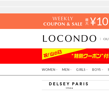
WEEKLY
¥
10
COUPON & SALE
OU
WOMEN
MEN
GIRLS
BOYS