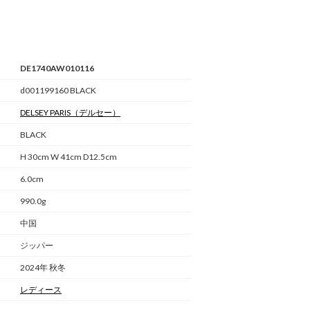
DE1740AW010116
d001199160 BLACK
DELSEY PARIS
（デルセー）
BLACK
H 30cm W 41cm D12.5cm
6.0cm
990.0g
中国
ジッパー
2024年 秋冬
レディース