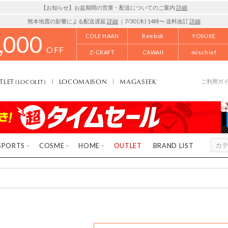
【お知らせ】お盆期間の営業・配送についてのご案内
詳細
熊本地震の影響による配送遅延
詳細
｜7/30 (木) 14時〜 送料改訂
詳細
,000
COLE HAAN
Reebok
YOSUKE
OFF
Z-CRAFT
CAWAII
mischief
TLET
LOCOMAISON
MAGASEEK
(LOCOLET)
ご利用ガ
SPORTS
COSME
HOME
OUTLET
BRAND LIST