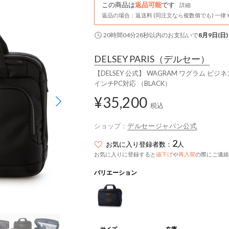
この商品は
返品可能
です
詳細
返品の場合：返送料 (同注文なら複数個でも) 一律￥
20時間04分28秒
以内
のお支払いで
8月9日(日)
DELSEY PARIS
（デルセー）
【DELSEY 公式】 WAGRAM ワグラム ビジネス
インチPC対応 （BLACK）
¥35,200
税込
ショップ：
デルセージャパン公式
2
お気に入り登録者数：
人
お気に入りに登録すると
値下げ
や
再入荷
の際にご連絡
バリエーション
サイズ
在庫