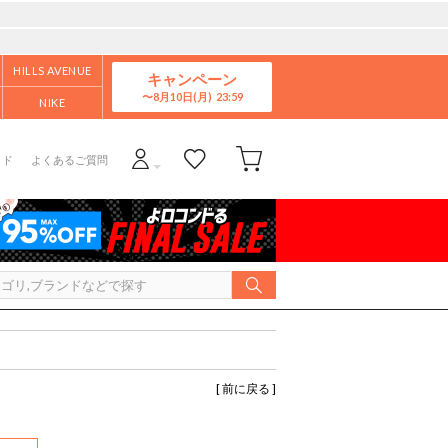
HILLS AVENUE
キャンペーン
8月10日(月)
NIKE
イド
よくあるご質問
[ 前に戻る ]