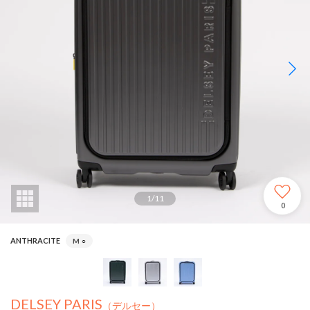
1
/
11
0
ANTHRACITE
M
○
DELSEY PARIS
（デルセー）