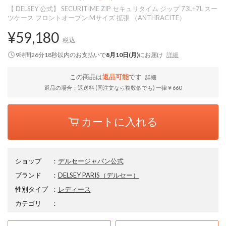
【 DELSEY 公式】 SECURITIME ZIP セキュリタイム ジップ 73L+7L スー
ツケース フロントオープン Mサイズ 拡張 （ANTHRACITE）
¥59,180
税込
9時間26分17秒
以内
のお支払いで
8月10日(月)
にお届け
詳細
この商品は
返品可能
です
詳細
返品の場合：返送料 (同注文なら複数個でも) 一律￥660
カートに入れる
ショップ
：
デルセージャパン公式
ブランド
：
DELSEY PARIS
（デルセー）
性別タイプ
：
レディース
カテゴリ
：