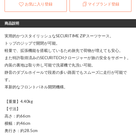
お気に入り登録
マイブランド登録
商品説明
実用的かつスタイリッシュなSECURITIME ZIPスーツケース。
トップのジップで開閉が可能。
軽量で、拡張機能を搭載しているため旅先で荷物が増えても安心。
また特許取得済みのSECURITECHクロージャーが旅の安全をサポート。
内装の裏地は取り外し可能で洗濯機で丸洗い可能。
静音のダブルホイールで段差の多い路面でもスムーズに走行が可能で
す。
革新的なフロントパネル開閉機構。
【重量】4.40kg
【寸法】
高さ：約66cm
横幅：約46cm
奥行き：約28.5cm