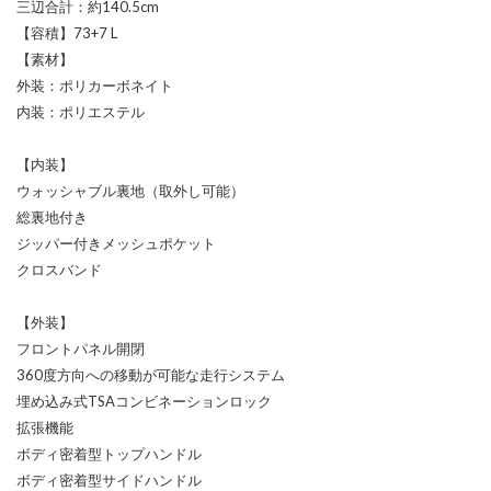
三辺合計：約140.5cm
【容積】73+7 L
【素材】
外装：ポリカーボネイト
内装：ポリエステル
【内装】
ウォッシャブル裏地（取外し可能）
総裏地付き
ジッパー付きメッシュポケット
クロスバンド
【外装】
フロントパネル開閉
360度方向への移動が可能な走行システム
埋め込み式TSAコンビネーションロック
拡張機能
ボディ密着型トップハンドル
ボディ密着型サイドハンドル