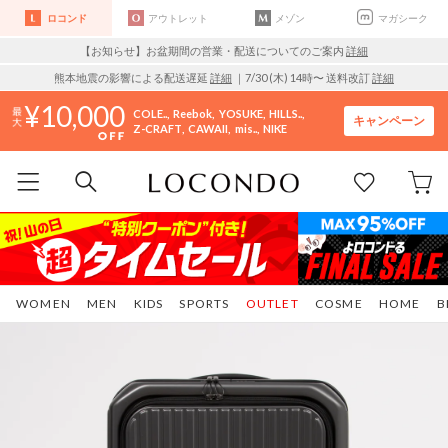
ロコンド
アウトレット
メゾン
マガシーク
【お知らせ】お盆期間の営業・配送についてのご案内
詳細
熊本地震の影響による配送遅延
詳細
｜7/30 (木) 14時〜 送料改訂
詳細
10,000
COLE..
Reebok
YOSUKE
HILLS..
キャンペーン
Z-CRAFT
CAWAII
mis..
NIKE
WOMEN
MEN
KIDS
SPORTS
OUTLET
COSME
HOME
B