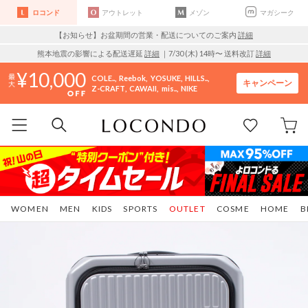
ロコンド
アウトレット
メゾン
マガシーク
【お知らせ】お盆期間の営業・配送についてのご案内
詳細
熊本地震の影響による配送遅延
詳細
｜7/30 (木) 14時〜 送料改訂
詳細
10,000
COLE..
Reebok
YOSUKE
HILLS..
キャンペーン
Z-CRAFT
CAWAII
mis..
NIKE
WOMEN
MEN
KIDS
SPORTS
OUTLET
COSME
HOME
B