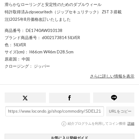
滑らかなローリングと安定性のためのダブルウィール
特許取得済みzipsecuritech（ジップセキュリテック） ZST 3 搭載
注)2025年8月価格改訂いたしました
商品番号
： DE1740AW010138
ブランド商品番号
： d002173814 SILVER
色
： SILVER
サイズ(cm)
： H66cm W46m D28.5cm
原産国
： 中国
クロージング
： ジッパー
さらに詳しい情報を表示
URLをコピー
紹介プログラムを利用してコイン獲得
詳細
お気に入り登録ガイド