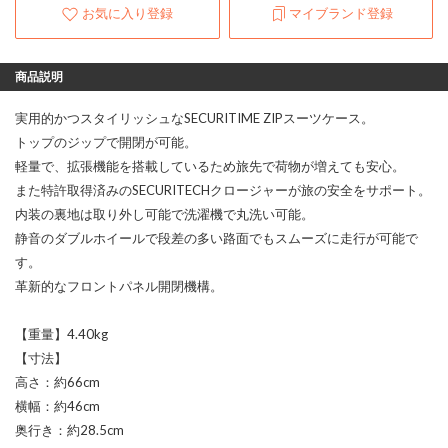
お気に入り登録
マイブランド登録
商品説明
実用的かつスタイリッシュなSECURITIME ZIPスーツケース。
トップのジップで開閉が可能。
軽量で、拡張機能を搭載しているため旅先で荷物が増えても安心。
また特許取得済みのSECURITECHクロージャーが旅の安全をサポート。
内装の裏地は取り外し可能で洗濯機で丸洗い可能。
静音のダブルホイールで段差の多い路面でもスムーズに走行が可能で
す。
革新的なフロントパネル開閉機構。
【重量】4.40kg
【寸法】
高さ：約66cm
横幅：約46cm
奥行き：約28.5cm