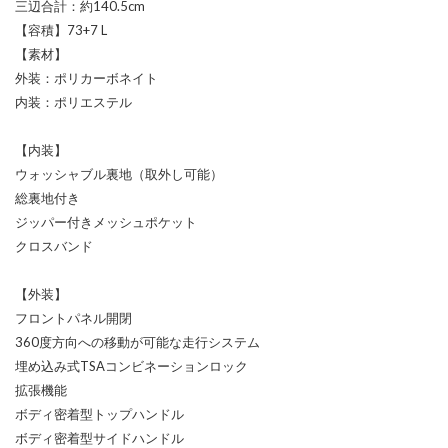
三辺合計：約140.5cm
【容積】73+7 L
【素材】
外装：ポリカーボネイト
内装：ポリエステル
【内装】
ウォッシャブル裏地（取外し可能）
総裏地付き
ジッパー付きメッシュポケット
クロスバンド
【外装】
フロントパネル開閉
360度方向への移動が可能な走行システム
埋め込み式TSAコンビネーションロック
拡張機能
ボディ密着型トップハンドル
ボディ密着型サイドハンドル