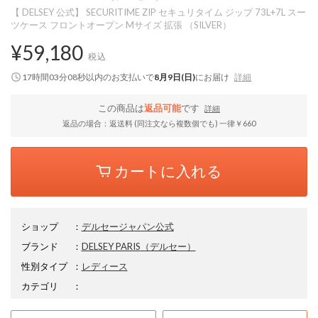
【 DELSEY 公式】 SECURITIME ZIP セキュリタイム ジップ 73L+7L スー
ツケース フロントオープン Mサイズ 拡張 （SILVER）
¥59,180
税込
17時間03分08秒
以内
のお支払いで
8月9日(日)
にお届け
詳細
この商品は
返品可能
です
詳細
返品の場合：返送料 (同注文なら複数個でも) 一律￥660
カートに入れる
ショップ
：
デルセージャパン公式
ブランド
：
DELSEY PARIS
（デルセー）
性別タイプ
：
レディース
カテゴリ
：