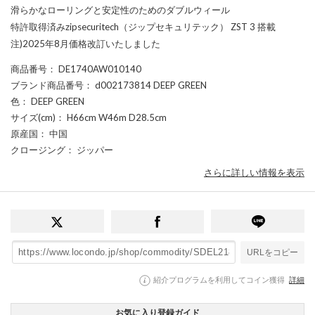
滑らかなローリングと安定性のためのダブルウィール
特許取得済みzipsecuritech（ジップセキュリテック） ZST 3 搭載
注)2025年8月価格改訂いたしました
商品番号
： DE1740AW010140
ブランド商品番号
： d002173814 DEEP GREEN
色
： DEEP GREEN
サイズ(cm)
： H66cm W46m D28.5cm
原産国
： 中国
クロージング
： ジッパー
さらに詳しい情報を表示
URLをコピー
紹介プログラムを利用してコイン獲得
詳細
お気に入り登録ガイド