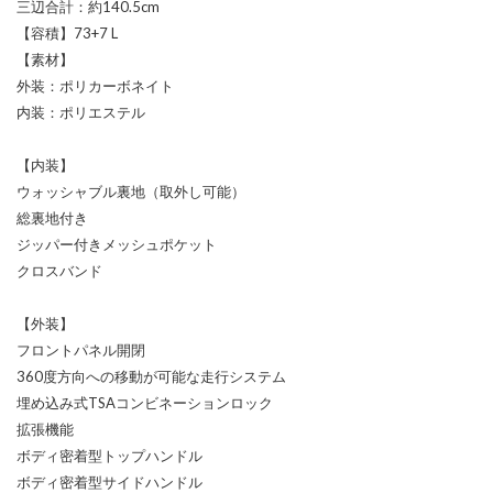
三辺合計：約140.5cm
【容積】73+7 L
【素材】
外装：ポリカーボネイト
内装：ポリエステル
【内装】
ウォッシャブル裏地（取外し可能）
総裏地付き
ジッパー付きメッシュポケット
クロスバンド
【外装】
フロントパネル開閉
360度方向への移動が可能な走行システム
埋め込み式TSAコンビネーションロック
拡張機能
ボディ密着型トップハンドル
ボディ密着型サイドハンドル