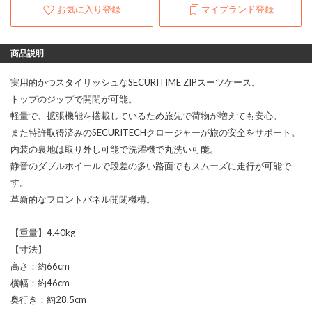
お気に入り登録
マイブランド登録
商品説明
実用的かつスタイリッシュなSECURITIME ZIPスーツケース。
トップのジップで開閉が可能。
軽量で、拡張機能を搭載しているため旅先で荷物が増えても安心。
また特許取得済みのSECURITECHクロージャーが旅の安全をサポート。
内装の裏地は取り外し可能で洗濯機で丸洗い可能。
静音のダブルホイールで段差の多い路面でもスムーズに走行が可能で
す。
革新的なフロントパネル開閉機構。
【重量】4.40kg
【寸法】
高さ：約66cm
横幅：約46cm
奥行き：約28.5cm