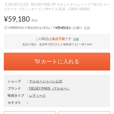
【 DELSEY 公式】 SECURITIME ZIP セキュリタイム ジップ 73L+7L スー
ツケース フロントオープン Mサイズ 拡張 （DEEP GREEN）
¥59,180
税込
19時間40分16秒
以内
のお支払いで
8月8日(土)
にお届け
詳細
この商品は
返品可能
です
詳細
返品の場合：返送料 (同注文なら複数個でも) 一律￥660
カートに入れる
ショップ
：
デルセージャパン公式
ブランド
：
DELSEY PARIS
（デルセー）
性別タイプ
：
レディース
カテゴリ
：