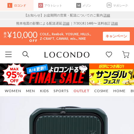
ロコンド
アウトレット
メゾン
マガシーク
【お知らせ】お盆期間の営業・配送についてのご案内
詳細
熊本地震の影響による配送遅延
詳細
｜7/30 (木) 14時〜 送料改訂
詳細
10,000
COLE..
Reebok
YOSUKE
HILLS..
キャンペーン
Z-CRAFT
CAWAII
mis..
NIKE
WOMEN
MEN
KIDS
SPORTS
OUTLET
COSME
HOME
B