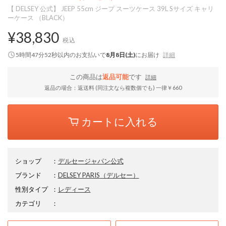
【 DELSEY 公式】 JEEP 55cm ジープ スーツケース 39L Sサイズ キャリ
ーケース （BLACK）
¥38,830
税込
5時間47分51秒
以内
のお支払いで
8月8日(土)
にお届け
詳細
この商品は
返品可能
です
詳細
返品の場合：返送料 (同注文なら複数個でも) 一律￥660
カートに入れる
ショップ
：
デルセージャパン公式
ブランド
：
DELSEY PARIS
（デルセー）
性別タイプ
：
レディース
カテゴリ
：