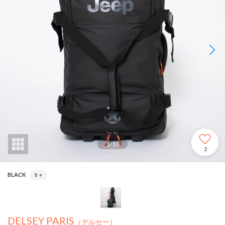
1
/
10
2
BLACK
S
○
DELSEY PARIS
（デルセー）