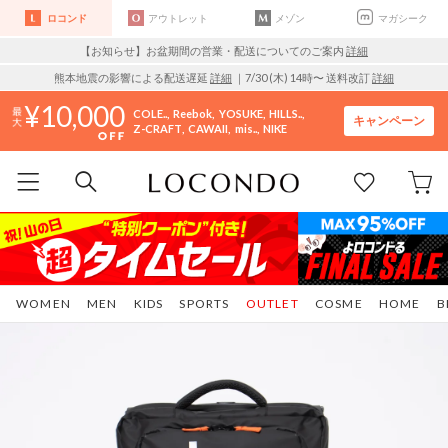
ロコンド
アウトレット
メゾン
マガシーク
【お知らせ】お盆期間の営業・配送についてのご案内
詳細
熊本地震の影響による配送遅延
詳細
｜7/30 (木) 14時〜 送料改訂
詳細
10,000
COLE..
Reebok
YOSUKE
HILLS..
キャンペーン
Z-CRAFT
CAWAII
mis..
NIKE
WOMEN
MEN
KIDS
SPORTS
OUTLET
COSME
HOME
B