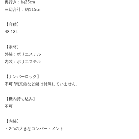
奥行き：約25cm
三辺合計：約115cm
【容積】
48.13 L
【素材】
外装：ポリエステル
内装：ポリエステル
【ナンバーロック】
不可 *南京錠など鍵は付属していません。
【機内持ち込み】
不可
【内装】
・2つの大きなコンパートメント