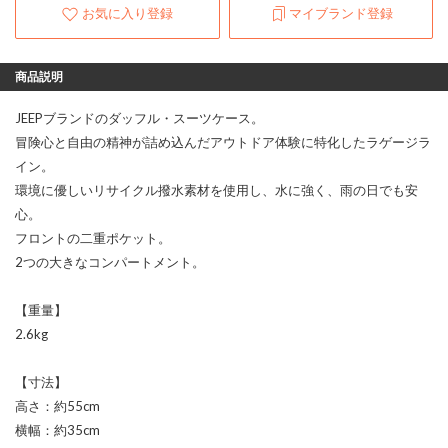
お気に入り登録
マイブランド登録
商品説明
JEEPブランドのダッフル・スーツケース。
冒険心と自由の精神が詰め込んだアウトドア体験に特化したラゲージラ
イン。
環境に優しいリサイクル撥水素材を使用し、水に強く、雨の日でも安
心。
フロントの二重ポケット。
2つの大きなコンパートメント。
【重量】
2.6kg
【寸法】
高さ：約55cm
横幅：約35cm