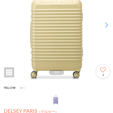
1
/
9
2
YELLOW
M
×
DELSEY PARIS
（デルセー）