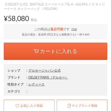
【 DELSEY 公式】 BASTILLE スーツケース 75L 4～6泊 Mサイズ キャリ
ーケース キャリーバッグ （YELLOW）
¥58,080
税込
この商品は
返品可能
です
詳細
返品の場合：返送料 (同注文なら複数個でも) 一律￥660
カートに入れる
ショップ
：
デルセージャパン公式
ブランド
：
DELSEY PARIS
（デルセー）
性別タイプ
：
レディース
カテゴリ
：
お気に入り登録
マイブランド登録