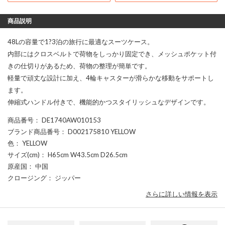
商品説明
48Lの容量で1?3泊の旅行に最適なスーツケース。
内部にはクロスベルトで荷物をしっかり固定でき、メッシュポケット付
きの仕切りがあるため、荷物の整理が簡単です。
軽量で頑丈な設計に加え、4輪キャスターが滑らかな移動をサポートし
ます。
伸縮式ハンドル付きで、機能的かつスタイリッシュなデザインです。
商品番号
： DE1740AW010153
ブランド商品番号
： D002175810 YELLOW
色
： YELLOW
サイズ(cm)
： H65cm W43.5cm D26.5cm
原産国
： 中国
クロージング
： ジッパー
さらに詳しい情報を表示