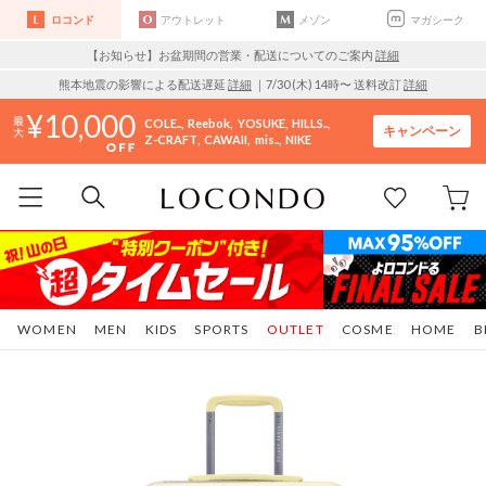
ロコンド
アウトレット
メゾン
マガシーク
【お知らせ】お盆期間の営業・配送についてのご案内
詳細
熊本地震の影響による配送遅延
詳細
｜7/30 (木) 14時〜 送料改訂
詳細
10,000
COLE..
Reebok
YOSUKE
HILLS..
キャンペーン
Z-CRAFT
CAWAII
mis..
NIKE
WOMEN
MEN
KIDS
SPORTS
OUTLET
COSME
HOME
B