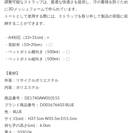
調整可能なストラップは、最適な快適さを提供し、汗の蓄積を防ぐため
に3Dメッシュフォームで作られています。
トートとして使用する際には、ストラップを取り外して製品の背面に収
納することができます。
・A4対応（22×31cm)：×
・長財布（10×20cm）：〇
・ペットボトル横向き（500ml）：〇
・ペットボトル縦向き（500ml）：〇
【素材】
外装：リサイクルポリエステル
内装：ポリエステル
商品番号
： DE1740AW010155
ブランド商品番号
： D001676603 BLUE
色
： BLUE
サイズ(cm)
： H37.5cm W35.5m D15.5cm
持ち手の高さ(cm)
： 6.0cm
重さ
： 1030.0g