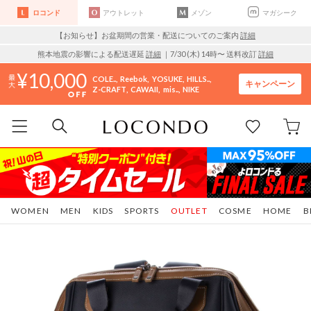
ロコンド
アウトレット
メゾン
マガシーク
【お知らせ】お盆期間の営業・配送についてのご案内
詳細
熊本地震の影響による配送遅延
詳細
｜7/30 (木) 14時〜 送料改訂
詳細
10,000
COLE..
Reebok
YOSUKE
HILLS..
キャンペーン
Z-CRAFT
CAWAII
mis..
NIKE
WOMEN
MEN
KIDS
SPORTS
OUTLET
COSME
HOME
B