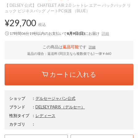
【 DELSEY 公式】 CHATELET AIR 2.0 シャトレ エアー バックパック リ
ュック ビジネスバッグ ノートPC保護 （BLUE）
¥29,700
税込
17時間06分18秒
以内
のお支払いで
8月9日(日)
にお届け
詳細
この商品は
返品可能
です
詳細
返品の場合：返送料 (同注文なら複数個でも) 一律￥660
カートに入れる
ショップ
：
デルセージャパン公式
ブランド
：
DELSEY PARIS
（デルセー）
性別タイプ
：
レディース
カテゴリ
：