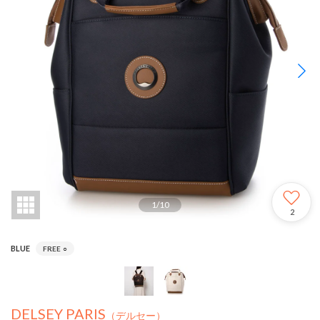
1
/
10
2
BLUE
FREE
○
DELSEY PARIS
（デルセー）