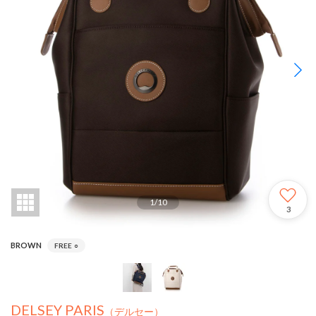
1
/
10
3
BROWN
FREE
○
DELSEY PARIS
（デルセー）