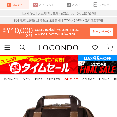
ロコンド
アウトレット
メゾン
マガシーク
【お知らせ】お盆期間の営業・配送についてのご案内
詳細
熊本地震の影響による配送遅延
詳細
｜7/30 (木) 14時〜 送料改訂
詳細
10,000
COLE..
Reebok
YOSUKE
HILLS..
キャンペーン
Z-CRAFT
CAWAII
mis..
NIKE
WOMEN
MEN
KIDS
SPORTS
OUTLET
COSME
HOME
B