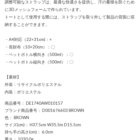
調整可能なストラップは、最適な快適さを提供し、汗の蓄積を防ぐため
に3Dメッシュフォームで作られています。
トートとして使用する際には、ストラップを取り外して製品の背面に収
納することができます。
・A4対応（22×31cm)：×
・長財布（10×20cm）：〇
・ペットボトル横向き（500ml）：〇
・ペットボトル縦向き（500ml）：〇
【素材】
外装：リサイクルポリエステル
内装：ポリエステル
商品番号
： DE1740AW010157
ブランド商品番号
： D001676603 BROWN
色
： BROWN
サイズ(cm)
： H37.5cm W35.5m D15.5cm
持ち手の高さ(cm)
： 6.0cm
重さ
： 1030.0g