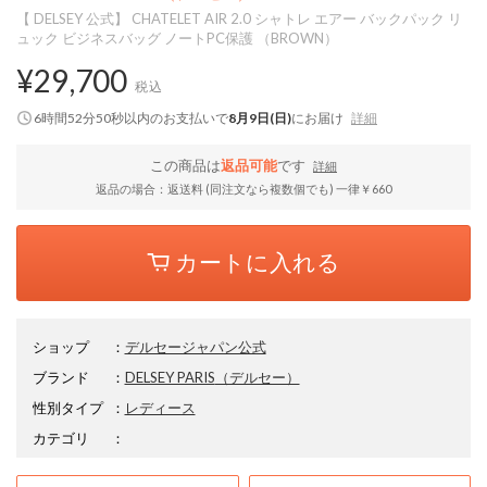
【 DELSEY 公式】 CHATELET AIR 2.0 シャトレ エアー バックパック リ
ュック ビジネスバッグ ノートPC保護 （BROWN）
¥29,700
税込
6時間52分50秒
以内
のお支払いで
8月9日(日)
にお届け
詳細
この商品は
返品可能
です
詳細
返品の場合：返送料 (同注文なら複数個でも) 一律￥660
カートに入れる
ショップ
：
デルセージャパン公式
ブランド
：
DELSEY PARIS
（デルセー）
性別タイプ
：
レディース
カテゴリ
：