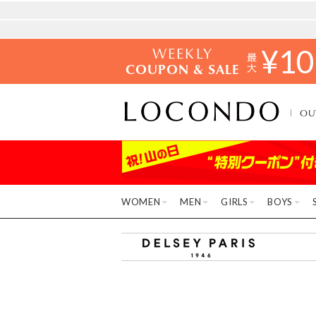
WEEKLY
¥
10
COUPON & SALE
OU
WOMEN
MEN
GIRLS
BOYS