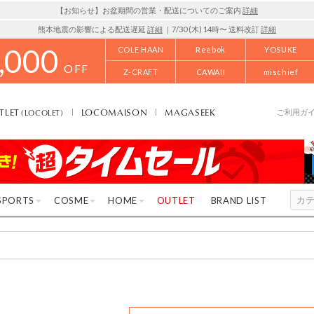
【お知らせ】お盆期間の営業・配送についてのご案内
詳細
熊本地震の影響による配送遅延
詳細
｜7/30 (木) 14時〜 送料改訂
詳細
,000
COLE HAAN
Reebok
YOSUKE
OFF
Z-CRAFT
CAWAII
mischief
TLET
LOCOMAISON
MAGASEEK
(LOCOLET)
ご利用ガ
SPORTS
COSME
HOME
OUTLET
BRAND LIST