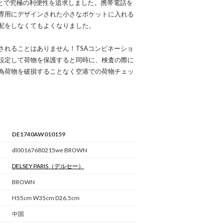
ことで究極の利便性を追求しました。携帯電話を
専用にデザインされた小さなポケットに入れる
配をしなくてもよくなりました。
されることはありません！TSAコンビネーショ
設定して荷物を保護すると同時に、検査の際に
為荷物を破損することなく空港での荷物チェッ
DE1740AW010159
dl00167680215we BROWN
DELSEY PARIS
（デルセー）
BROWN
H55cm W35cm D26.5cm
中国