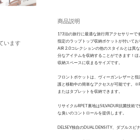
商品説明
1?3泊の旅行に最適な旅行用アクセサリー
指定のラップトップ収納ポケットが付いており
ています
AIR 2.0コレクションの他のスタイルとは
分なアイテムを収納することができます！ほ
収納スペースに収まるサイズです。
フロントポケットは、ヴィーガンレザーと指
護と移動中の簡単なアクセスが可能です。※P
またはタブレットを収納できます。
リサイクルRPET裏地はSILVADUR抗菌
な臭いのコントロールを提供します。
DELSEY独自のDUAL DENSITY、ダブ