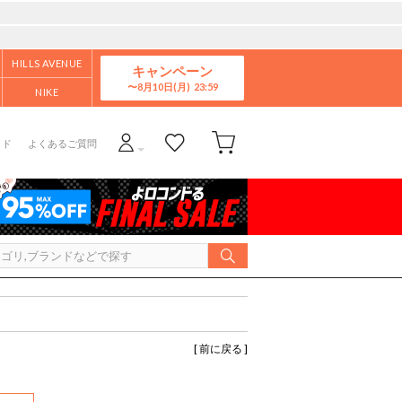
HILLS AVENUE
キャンペーン
8月10日(月)
NIKE
イド
よくあるご質問
[ 前に戻る ]