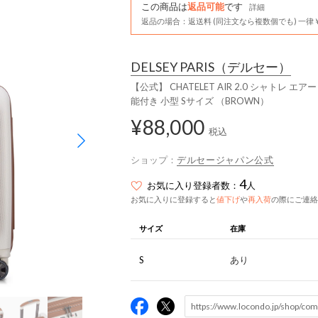
この商品は
返品可能
です
詳細
返品の場合：返送料 (同注文なら複数個でも) 一律￥
DELSEY PARIS
（デルセー）
【公式】 CHATELET AIR 2.0 シャトレ エ
能付き 小型 Sサイズ （BROWN）
¥88,000
税込
ショップ：
デルセージャパン公式
4
お気に入り登録者数：
人
お気に入りに登録すると
値下げ
や
再入荷
の際にご連絡
サイズ
在庫
S
あり