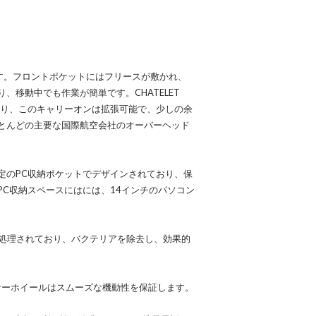
です。フロントポケットにはフリースが敷かれ、
、移動中でも作業が簡単です。CHATELET
異なり、このキャリーオンは拡張可能で、少しの余
とんどの主要な国際航空会社のオーバーヘッド
定のPC収納ポケットでデザインされており、保
C収納スペースにはには、14インチのパソコン
技術で処理されており、バクテリアを除去し、効果的
ルスピナーホイールはスムーズな機動性を保証します。