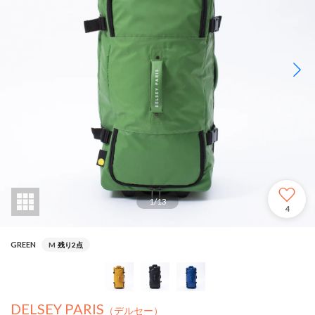
1
/
13
4
GREEN
M
残り2点
DELSEY PARIS
（デルセー）