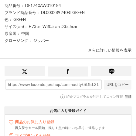
商品番号
： DE1740AW010184
ブランド商品番号
： DL003289240RI GREEN
色
： GREEN
サイズ(cm)
： H73cm W30.5cm D35.5cm
原産国
： 中国
クロージング
： ジッパー
さらに詳しい情報を表示
URLをコピー
紹介プログラムを利用してコイン獲得
詳細
お気に入り登録ガイド
商品
のお気に入り登録
再入荷やセール開始、残り１点の時にいち早くご連絡します
マイブランド
の登録