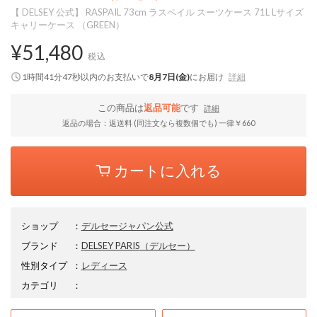
【 DELSEY 公式】 RASPAIL 73cm ラスペイル スーツケース 71L Lサイズ
キャリーケース （GREEN）
¥51,480
税込
1時間41分47秒
以内
のお支払いで
8月7日(金)
にお届け
詳細
この商品は
返品可能
です
詳細
返品の場合：返送料 (同注文なら複数個でも) 一律￥660
カートに入れる
ショップ
：
デルセージャパン公式
ブランド
：
DELSEY PARIS
（デルセー）
性別タイプ
：
レディース
カテゴリ
：