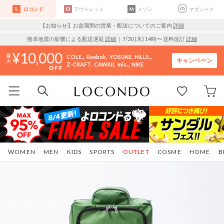
ロコンド
アウトレット
メゾン
マガシーク
【お知らせ】お盆期間の営業・配送についてのご案内
詳細
熊本地震の影響による配送遅延
詳細
｜7/30 (木) 14時〜 送料改訂
詳細
10,000
COLE..
Reebok
YOSUKE
HILLS..
キャンペーン
Z-CRAFT
CAWAII
mis..
NIKE
WOMEN
MEN
KIDS
SPORTS
OUTLET
COSME
HOME
B