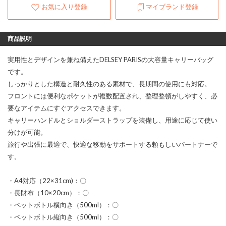
お気に入り登録
マイブランド登録
商品説明
実用性とデザインを兼ね備えたDELSEY PARISの大容量キャリーバッグ
です。
しっかりとした構造と耐久性のある素材で、長期間の使用にも対応。
フロントには便利なポケットが複数配置され、整理整頓がしやすく、必
要なアイテムにすぐアクセスできます。
キャリーハンドルとショルダーストラップを装備し、用途に応じて使い
分けが可能。
旅行や出張に最適で、快適な移動をサポートする頼もしいパートナーで
す。
・A4対応（22×31cm)：〇
・長財布（10×20cm）：〇
・ペットボトル横向き（500ml）：〇
・ペットボトル縦向き（500ml）：〇