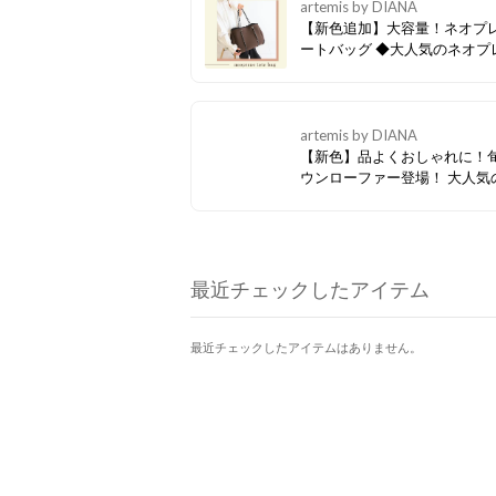
artemis by DIANA
【新色追加】大容量！ネオプ
ートバッグ ◆大人気のネオプレント
ートバッグに新色のブラウン
場！軽量＆大容量！通勤・通
の普段使いから、ジム、旅行
広いシーンで活躍してくれる
artemis by DIANA
です◎
【新色】品よくおしゃれに！
ウンローファー登場！ 大人気の厚底
ローファーとリボンローファ
色のブラウンが登場！ 品よく
れにまとまるカラーでシーズ
ず楽しんでください♪
最近チェックしたアイテム
最近チェックしたアイテムはありません。