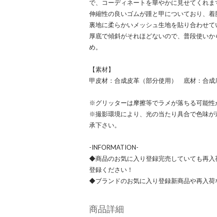
で、コーディネートを華やかに見せてくれま
伸縮性の良いゴムが踵と甲についており、着
裏地に柔らかいメッシュ生地を貼り合わせて
厚底で傾斜がそれほどないので、普段使いか
め。
【素材】
甲皮材：合成皮革（部分使用） 底材：合成
※グリッターは摩擦等でラメが落ちる可能性
※撮影環境により、光の当たり具合で色味が
承下さい。
-INFORMATION-
◆商品のお気に入り登録完売していても再入
登録ください！
◆ブランドのお気に入り登録新商品や再入荷
商品詳細