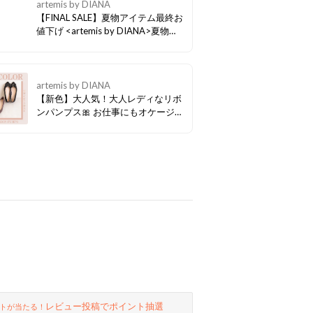
artemis by DIANA
【FINAL SALE】夏物アイテム最終お
値下げ <artemis by DIANA>夏物ア
イテム最終お値下げ！ 人気の通勤靴
から秋まで履けるサンダルがさらに
お得に！ ぜひお早めにチェックして
ください。
artemis by DIANA
【新色】大人気！大人レディなリボ
ンパンプス🎀 お仕事にもオケージョ
ンにもおすすめ！大人気パンプスに
スエード調の新色が登場！3cm台の
丸みのあるヒールで、履き心地の良
さとスタイルアップを同時に叶えて
くれる１足です◎
レビュー投稿でポイント抽選
トが当たる！