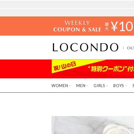
WEEKLY
¥
10
COUPON & SALE
OU
WOMEN
MEN
GIRLS
BOYS