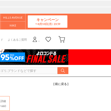
HILLS AVENUE
キャンペーン
8月10日(月)
NIKE
イド
よくあるご質問
[ 前に戻る ]
詳細
660