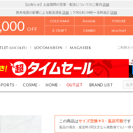
【お知らせ】お盆期間の営業・配送についてのご案内
詳細
熊本地震の影響による配送遅延
詳細
｜7/30 (木) 14時〜 送料改訂
詳細
,000
COLE HAAN
Reebok
YOSUKE
OFF
Z-CRAFT
CAWAII
mischief
TLET
LOCOMAISON
MAGASEEK
(LOCOLET)
ご利用ガ
SPORTS
COSME
HOME
OUTLET
BRAND LIST
この商品は
サイズ交換￥0・返品可能
です
返品の場合：返送料 (同注文なら複数個でも) 一律￥