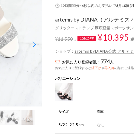
19時間55分45秒
以内
のお支払いで
8月10日(月
artemis by DIANA
（アルテミス 
グリッターストラップ 厚底軽量スポーツサン
¥10,395
¥11,550
10%OFF
→
ショップ：
artemis byDIANA公式 ア
774
お気に入り登録者数：
人
お気に入りに登録すると
値下げ
や
再入荷
の際にご連絡
バリエーション
サイズ
在庫
S/22-22.5cm
なし