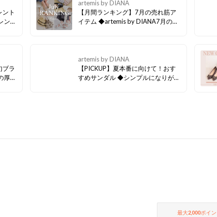
artemis by DIANA
レント
【月間ランキング】7月の売れ筋ア
イテム ◆artemis by DIANA7月の売
が登
れ筋アイテムをご紹介！ 是非、8月
学など
のお買い物の参考にご覧ください♪
まで幅
バッグ
artemis by DIANA
旬ブラ
【PICKUP】夏本番に向けて！おす
すめサンダル ◆シンプルになりがち
ーに新
な夏のコーディネートを華やかにし
おしゃ
てくれるサンダル勢ぞろいです♪お
ン問わ
気に入り登録もご活用しつつぜひチ
ェックしてみてください！
最大
2,000
ポイン