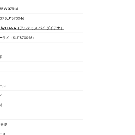
8BW07516
7 SLJ*870046
s by DIANA
（アルテミス バイ ダイアナ）
ラメ（SLJ*870046）
革
ール
ド
材
年 春夏
ース