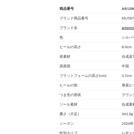
商品番号
AR138
ブランド商品番号
MU5873
ブランド名
artemi
色
シルバー
ヒールの高さ
8.0cm
表素材
合成皮
原産国
中国
プラットフォームの高さ(cm)
3.5cm
ヒールの形
厚底ヒ
つま先の形状
ラウン
ソール素材
合成素
重さ
（片足）
361.0g
シーズン
2026
性別タイプ
レディ