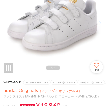
1
/
6
152
WHITE/GOLD
23.0(UK4.5)/23cm
×
23.5(UK5)/23.5cm
×
24.0(UK5.5)/24cm
×
adidas Originals
（アディダス オリジナルス）
スタンスミス STANSMITH CF ベルクロ スニーカー （WHITE/GOLD）
¥13,860