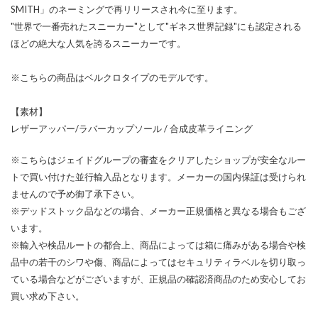
SMITH」のネーミングで再リリースされ今に至ります。
"世界で一番売れたスニーカー"として"ギネス世界記録"にも認定される
ほどの絶大な人気を誇るスニーカーです。
※こちらの商品はベルクロタイプのモデルです。
【素材】
レザーアッパー/ラバーカップソール / 合成皮革ライニング
※こちらはジェイドグループの審査をクリアしたショップが安全なルー
トで買い付けた並行輸入品となります。メーカーの国内保証は受けられ
ませんので予め御了承下さい。
※デッドストック品などの場合、メーカー正規価格と異なる場合もござ
います。
※輸入や検品ルートの都合上、商品によっては箱に痛みがある場合や検
品中の若干のシワや傷、商品によってはセキュリティラベルを切り取っ
ている場合などがございますが、正規品の確認済商品のため安心してお
買い求め下さい。