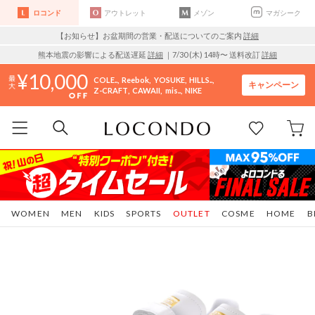
ロコンド
アウトレット
メゾン
マガシーク
【お知らせ】お盆期間の営業・配送についてのご案内
詳細
熊本地震の影響による配送遅延
詳細
｜7/30 (木) 14時〜 送料改訂
詳細
10,000
COLE..
Reebok
YOSUKE
HILLS..
キャンペーン
Z-CRAFT
CAWAII
mis..
NIKE
WOMEN
MEN
KIDS
SPORTS
OUTLET
COSME
HOME
B