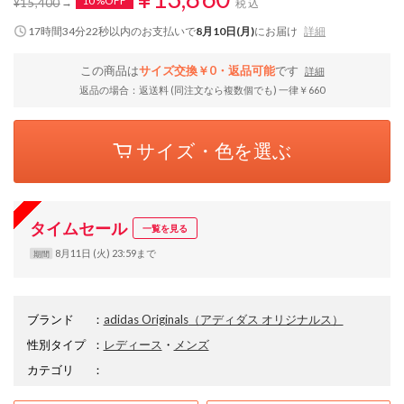
10%OFF
¥15,400
税込
17時間34分22秒
以内
のお支払いで
8月10日(月)
にお届け
詳細
この商品は
サイズ交換￥0・返品可能
です
詳細
返品の場合：返送料 (同注文なら複数個でも) 一律￥660
サイズ・色を選ぶ
タイムセール
一覧を見る
8月11日 (火) 23:59まで
期間
ブランド
：
adidas Originals
（アディダス オリジナルス）
性別タイプ
：
レディース
・
メンズ
カテゴリ
：