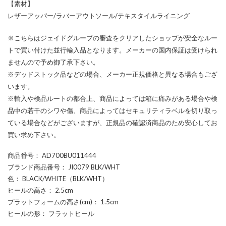
【素材】
レザーアッパー/ラバーアウトソール/テキスタイルライニング
※こちらはジェイドグループの審査をクリアしたショップが安全なルー
トで買い付けた並行輸入品となります。メーカーの国内保証は受けられ
ませんので予め御了承下さい。
※デッドストック品などの場合、メーカー正規価格と異なる場合もござ
います。
※輸入や検品ルートの都合上、商品によっては箱に痛みがある場合や検
品中の若干のシワや傷、商品によってはセキュリティラベルを切り取っ
ている場合などがございますが、正規品の確認済商品のため安心してお
買い求め下さい。
商品番号
： AD700BU011444
ブランド商品番号
： JI0079 BLK/WHT
色
： BLACK/WHITE（BLK/WHT）
ヒールの高さ
： 2.5cm
プラットフォームの高さ(cm)
： 1.5cm
ヒールの形
： フラットヒール