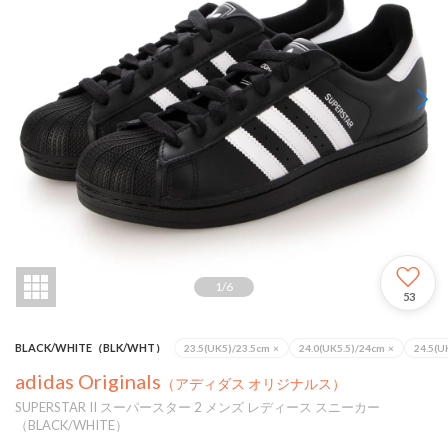
1
/
6
53
BLACK/WHITE（BLK/WHT）
23.5(UK5)/23.5cm
×
24.0(UK5.5)/24cm
×
24.5(U
adidas Originals
（アディダス オリジナルス）
SUPERSTAR II スーパースター 2 メンズ レディース スニーカー
（BLACK/WHITE）