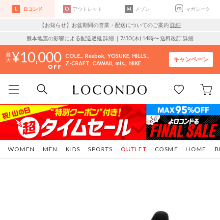
ロコンド
アウトレット
メゾン
マガシーク
【お知らせ】お盆期間の営業・配送についてのご案内
詳細
熊本地震の影響による配送遅延
詳細
｜7/30 (木) 14時〜 送料改訂
詳細
10,000
COLE..
Reebok
YOSUKE
HILLS..
キャンペーン
Z-CRAFT
CAWAII
mis..
NIKE
WOMEN
MEN
KIDS
SPORTS
OUTLET
COSME
HOME
B