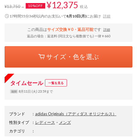
¥12,375
10%OFF
¥13,750
税込
17時間55分35秒
以内
のお支払いで
8月10日(月)
にお届け
詳細
この商品は
サイズ交換￥0・返品可能
です
詳細
返品の場合：返送料 (同注文なら複数個でも) 一律￥660
サイズ・色を選ぶ
タイムセール
一覧を見る
8月11日 (火) 23:59まで
期間
ブランド
：
adidas Originals
（アディダス オリジナルス）
性別タイプ
：
レディース
・
メンズ
カテゴリ
：