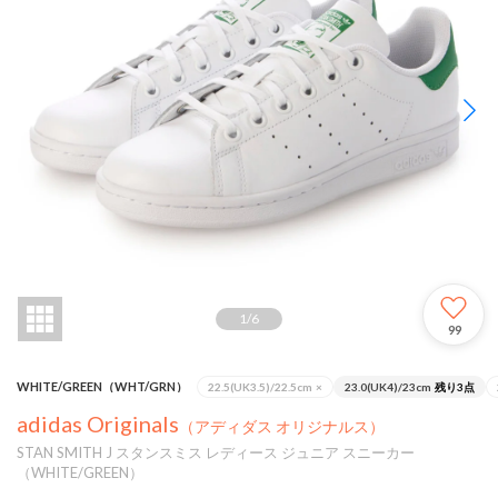
1
/
6
99
WHITE/GREEN（WHT/GRN）
22.5(UK3.5)/22.5cm
×
23.0(UK4)/23cm
残り3点
adidas Originals
（アディダス オリジナルス）
STAN SMITH J スタンスミス レディース ジュニア スニーカー
（WHITE/GREEN）