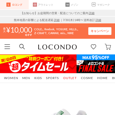
ロコンド
アウトレット
メゾン
マガシーク
【お知らせ】お盆期間の営業・配送についてのご案内
詳細
熊本地震の影響による配送遅延
詳細
｜7/30 (木) 14時〜 送料改訂
詳細
10,000
COLE..
Reebok
YOSUKE
HILLS..
キャンペーン
Z-CRAFT
CAWAII
mis..
NIKE
WOMEN
MEN
KIDS
SPORTS
OUTLET
COSME
HOME
B