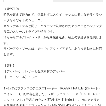
＜JP9710＞
時代を超えて魅力的で、気負わずにスタイリッシュに着こなせるクラシ
ックなホワイトのシューズ。
オリジナルモデルと同じ、クリーンで洗練されたアッパーとパンチング
加工のスリーストライプが特徴です。
滑らかなフルグレインレザーが足を包み込み、極上の快適さを提供しま
す。
ラバーアウトソールは、街中でもアウトドアでも、あらゆる動きに対応
します。
【素材】
【アッパー】：レザーと合成素材のアッパー
【アウトソール】：ラバー
1965年にフランスのテニスプレーヤー「ROBERT HAILLET(ロバート・
ハイレット)」氏の名を冠した、レザーテニスシューズ「HAILLET(ハイ
レット)」として発表されたのがSTAN SMITHの始まり。後にアメリカ
を代表する名テニスプレーヤー「STAN SMITH(スタン・スミス)」氏が