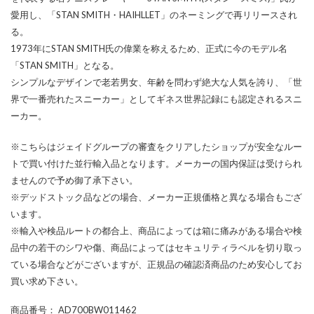
愛用し、「STAN SMITH・HAIHLLET」のネーミングで再リリースされ
る。
1973年にSTAN SMITH氏の偉業を称えるため、正式に今のモデル名
「STAN SMITH」となる。
シンプルなデザインで老若男女、年齢を問わず絶大な人気を誇り、「世
界で一番売れたスニーカー」としてギネス世界記録にも認定されるスニ
ーカー。
※こちらはジェイドグループの審査をクリアしたショップが安全なルー
トで買い付けた並行輸入品となります。メーカーの国内保証は受けられ
ませんので予め御了承下さい。
※デッドストック品などの場合、メーカー正規価格と異なる場合もござ
います。
※輸入や検品ルートの都合上、商品によっては箱に痛みがある場合や検
品中の若干のシワや傷、商品によってはセキュリティラベルを切り取っ
ている場合などがございますが、正規品の確認済商品のため安心してお
買い求め下さい。
商品番号
： AD700BW011462