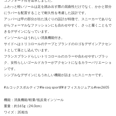
コンフォート性を追求しました。
ふわっと軽いソールは足を踏み出す際の屈曲性だけでなく、かかと部分
にラバーを配置することで耐久性を考慮した設計です。
アッパーは甲の部分が出た浅ぐりの設計が特徴で、スニーカーでありな
がらフォーマルなファッションにも合わせやすく、さっと履くこともで
きるデザインになっています。
インソールへはうれしい消臭機能付き。
サイドへはトリコロールのテープとブランドのロゴをデザインアクセン
トとして落とし込んでいます。
フランスブランドらしいトリコロールのカラーや合わせやすいブラッ
ク、女性らしいゴールドカラーがアクセントになるカラーバリエーショ
ンです。
シンプルなデザインにもうれしい機能が詰まったスニーカーです。
#ルコックスポルティフ#le coq sportif#オフィスカジュアル#rev2605
機能：消臭機能/軽量/低反発インソール
重量：約165g（24.0cm）
ワイズ：2E相当