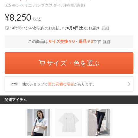
LCS モンペリエ パンプススタイル(軽量/消臭)
¥8,250
税込
14時間35分45秒
以内
のお支払いで
8月8日(土)
にお届け
詳細
この商品は
サイズ交換￥0・返品￥0
です
詳細
サイズ・色を選ぶ
他のショップで
更に安価な場合
があります。
関連アイテム