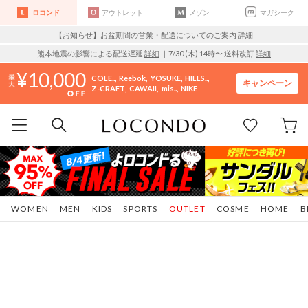
ロコンド
アウトレット
メゾン
マガシーク
【お知らせ】お盆期間の営業・配送についてのご案内
詳細
熊本地震の影響による配送遅延
詳細
｜7/30 (木) 14時〜 送料改訂
詳細
10,000
COLE..
Reebok
YOSUKE
HILLS..
キャンペーン
Z-CRAFT
CAWAII
mis..
NIKE
WOMEN
MEN
KIDS
SPORTS
OUTLET
COSME
HOME
B