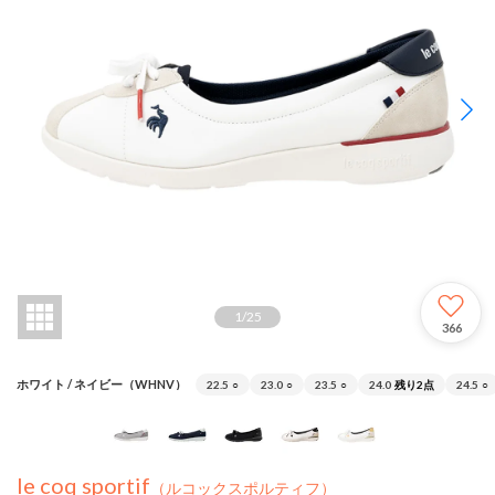
1
/
25
366
ホワイト / ネイビー（WHNV）
22.5
○
23.0
○
23.5
○
24.0
残り2点
24.5
○
le coq sportif
（ルコックスポルティフ）