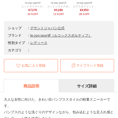
le coq sportif
le coq sportif
le coq sportif
ニットライクベスト
コットンライクポリエステル半袖Tシャツ
エアスタイリッシュパンツ
¥7,370
¥5,280
¥4,950
10％OFF
11％OFF
28％OFF
ショップ
：
デサントジャパン公式
ブランド
：
le coq sportif
（ルコックスポルティフ）
性別タイプ
：
レディース
カテゴリ
：
お気に入り登録
マイブランド登録
商品説明
サイズ詳細
大人な女性に向けた、きれい目パンプススタイルの軽量スニーカーで
す。
パンプスのような浅ぐりのデザインながら、包み込むような足入れ感と