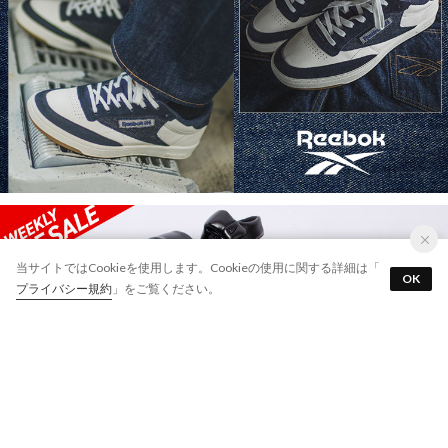
サイズ交換￥0・返品￥0
当サイトではCookieを使用します。Cookieの使用に関する詳細は「
OK
アプリを使う
最短翌日お届け
プライバシー規約
」をご覧ください。
7万