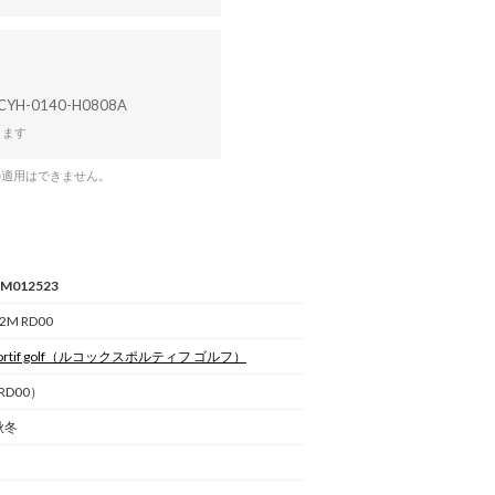
CYH-0140-H0808A
ります
の適用はできません。
AM012523
2M RD00
rtif golf
（ルコックスポルティフ ゴルフ）
D00）
秋冬