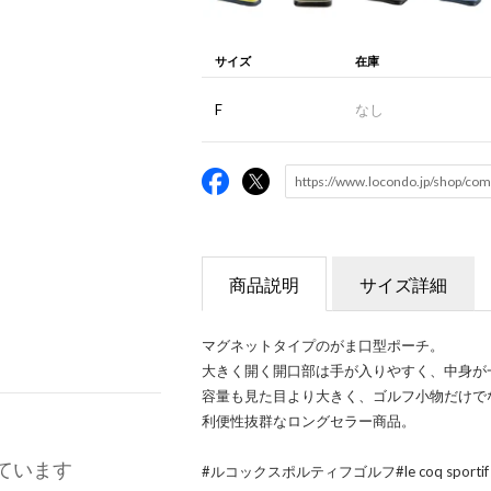
サイズ
在庫
F
なし
商品説明
サイズ詳細
マグネットタイプのがま口型ポーチ。
大きく開く開口部は手が入りやすく、中身が
容量も見た目より大きく、ゴルフ小物だけで
利便性抜群なロングセラー商品。
ています
#ルコックスポルティフゴルフ#le coq sportif g