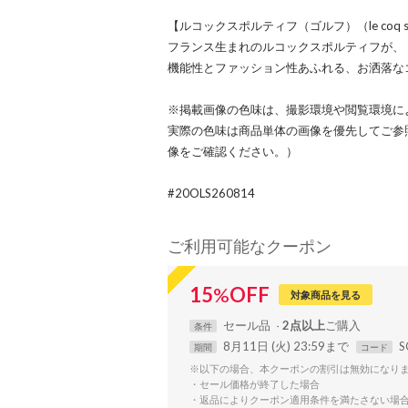
【ルコックスポルティフ（ゴルフ）（le coq spor
フランス生まれのルコックスポルティフが、
機能性とファッション性あふれる、お洒落な
※掲載画像の色味は、撮影環境や閲覧環境に
実際の色味は商品単体の画像を優先してご参
像をご確認ください。）
#20OLS260814
ご利用可能なクーポン
15
%
OFF
対象商品を見る
セール品
2点以上
条件
8月11日 (火) 23:59まで
S
期間
コード
※以下の場合、本クーポンの割引は無効になり
・セール価格が終了した場合
・返品によりクーポン適用条件を満たさない場