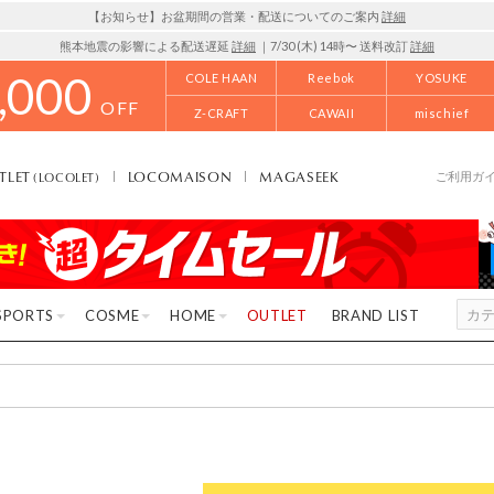
【お知らせ】お盆期間の営業・配送についてのご案内
詳細
熊本地震の影響による配送遅延
詳細
｜7/30 (木) 14時〜 送料改訂
詳細
,000
COLE HAAN
Reebok
YOSUKE
OFF
Z-CRAFT
CAWAII
mischief
TLET
LOCOMAISON
MAGASEEK
(LOCOLET)
ご利用ガ
SPORTS
COSME
HOME
OUTLET
BRAND LIST