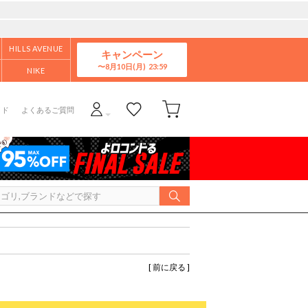
HILLS AVENUE
キャンペーン
8月10日(月)
NIKE
イド
よくあるご質問
[ 前に戻る ]