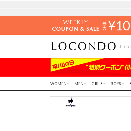
WEEKLY
¥
10
COUPON & SALE
OU
WOMEN
MEN
GIRLS
BOYS