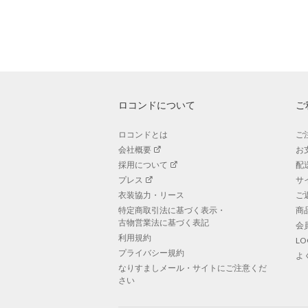
ロコンドについて
ご
ロコンドとは
ご
会社概要
お
採用について
配
プレス
サ
衣装協力・リース
ご
特定商取引法に基づく表示・
商
古物営業法に基づく表記
会
利用規約
L
プライバシー規約
よ
なりすましメール・サイトにご注意くだ
さい