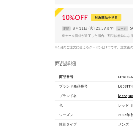
10
%
OFF
対象商品を見る
8月11日 (火) 23:59まで
S
期間
コード
※セール価格が終了した場合、割引は無効にな
※1回のご注文に使えるクーポンは1つです。注文後
商品詳細
商品番号
LE1872
ブランド商品番号
LG5STT4
ブランド名
le coq spo
色
レッド（R
シーズン
2025年 
性別タイプ
メンズ