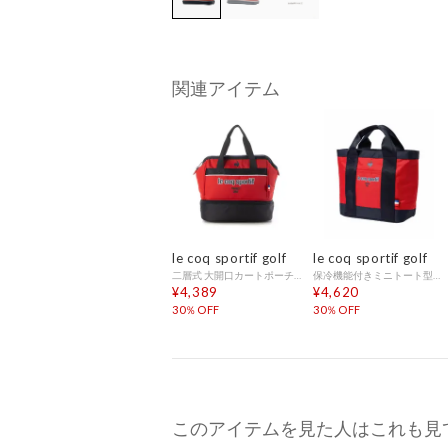
関連アイテム
le coq sportif golf
le coq sportif golf
二層式 大開口カートポーチ 下部保冷機能対応
保冷機能付きミニトート型カートポーチ
¥4,389
¥4,620
30％OFF
30％OFF
このアイテムを見た人はこれも見