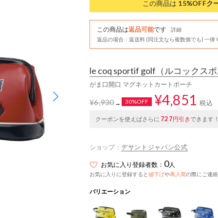
この商品は
15%OFF
ク
この商品は
返品可能
です
詳細
返品の場合：返送料 (同注文なら複数個でも) 一律￥
le coq sportif golf
（ルコックスポ
がま口開口 マグネットカートポーチ
¥4,851
¥6,930
30%OFF
税込
→
727
クーポンを使えばさらに
円引き
できます
ショップ：
デサントジャパン公式
0
お気に入り登録者数：
人
お気に入りに登録すると
値下げ
や
再入荷
の際にご連絡
バリエーション