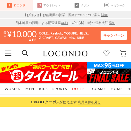
ロコンド
アウトレット
メゾン
マガシーク
【お知らせ】お盆期間の営業・配送についてのご案内
詳細
熊本地震の影響による配送遅延
詳細
｜7/30 (木) 14時〜 送料改訂
詳細
10,000
COLE..
Reebok
YOSUKE
HILLS..
キャンペーン
Z-CRAFT
CAWAII
mis..
NIKE
WOMEN
MEN
KIDS
SPORTS
OUTLET
COSME
HOME
B
10%OFF
クーポン
が使えます
利用条件を見る