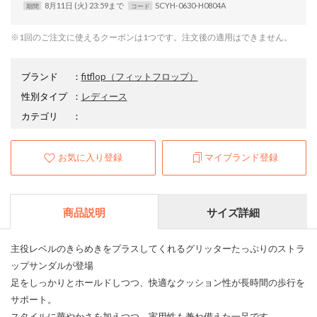
8月11日 (火) 23:59まで
SCYH-0630-H0804A
期間
コード
※1回のご注文に使えるクーポンは1つです。注文後の適用はできません。
ブランド
：
fitflop
（フィットフロップ）
性別タイプ
：
レディース
カテゴリ
：
お気に入り登録
マイブランド登録
商品説明
サイズ詳細
主役レベルのきらめきをプラスしてくれるグリッターたっぷりのストラ
ップサンダルが登場
足をしっかりとホールドしつつ、快適なクッション性が長時間の歩行を
サポート。
スタイルに華やかさを加えつつ、実用性も兼ね備えた一足です。