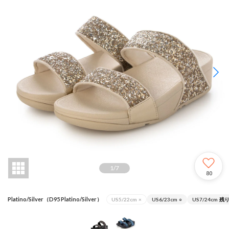
1
/
7
80
Platino/Silver（D95 Platino/Silver）
US5/22cm
×
US6/23cm
○
US7/24cm
残り