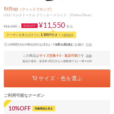
fitflop
（フィットフロップ）
LULU マルチトーナル グリッター スライド （Platino/Silver）
¥11,550
30%OFF
¥16,500
税込
クーポンを使えばさらに
1,155
円引き！
※適用条件
15時間53分58秒
以内
のお支払いで
8月11日(火)
にお届け
詳細
この商品は
サイズ交換￥0・返品可能
です
詳細
返品の場合：返送料 (同注文なら複数個でも) 一律￥660
サイズ・色を選ぶ
ご利用可能なクーポン
10
%
OFF
対象商品を見る