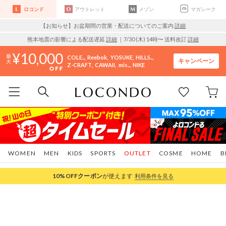
ロコンド
アウトレット
メゾン
マガシーク
【お知らせ】お盆期間の営業・配送についてのご案内
詳細
熊本地震の影響による配送遅延
詳細
｜7/30 (木) 14時〜 送料改訂
詳細
10,000
COLE..
Reebok
YOSUKE
HILLS..
キャンペーン
Z-CRAFT
CAWAII
mis..
NIKE
WOMEN
MEN
KIDS
SPORTS
OUTLET
COSME
HOME
B
10%OFF
クーポン
が使えます
利用条件を見る