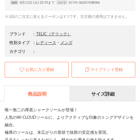
8月11日 (火) 23:59まで
SCYH-0630-H0804A
期間
コード
※1回のご注文に使えるクーポンは1つです。注文後の適用はできません。
ブランド
：
TELIC
（テリック）
性別タイプ
：
レディース
・
メンズ
カテゴリ
：
お気に入り登録
マイブランド登録
商品説明
サイズ詳細
唯一無二の厚底シャークソールが登場！
人気のW-CLOUDソールに、よりアクティブな印象のトングデザインを
融合。
極厚のソールは、末広がりの形状で抜群の安定感を実現。
足元をしっかり支えながらも、軽やかな履き心地を叶えます。