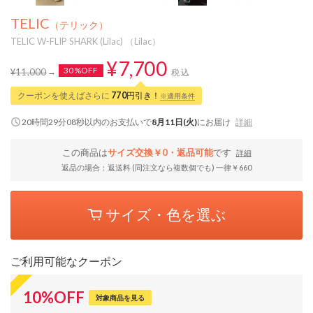
TELIC
（テリック）
TELIC W-FLIP SHARK (Lilac) （Lilac）
¥7,700
30%OFF
¥11,000
税込
クーポンを使えばさらに
770
円引き！
※適用条件
20時間29分08秒
以内
のお支払いで
8月11日(火)
にお届け
詳細
この商品は
サイズ交換￥0・返品可能
です
詳細
返品の場合：返送料 (同注文なら複数個でも) 一律￥660
サイズ・色を選ぶ
ご利用可能なクーポン
10
%
OFF
対象商品を見る