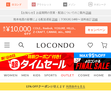
ロコンド
アウトレット
メゾン
マガシーク
【お知らせ】お盆期間の営業・配送についてのご案内
詳細
熊本地震の影響による配送遅延
詳細
｜7/30 (木) 14時〜 送料改訂
詳細
10,000
COLE..
Reebok
YOSUKE
HILLS..
キャンペーン
Z-CRAFT
CAWAII
mis..
NIKE
WOMEN
MEN
KIDS
SPORTS
OUTLET
COSME
HOME
B
15%OFF
クーポン
が使えます
利用条件を見る