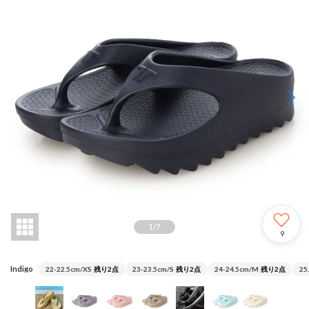
1
/
7
9
Indigo
22-22.5cm/XS
残り2点
23-23.5cm/S
残り2点
24-24.5cm/M
残り2点
25