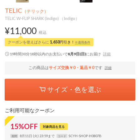
TELIC
（テリック）
TELIC W-FLIP SHARK (Indigo) （Indigo）
¥11,000
税込
クーポンを使えばさらに
1,650
円引き！
※適用条件
19時間30分17秒
以内
のお支払いで
8月9日(日)
にお届け
詳細
この商品は
サイズ交換￥0・返品￥0
です
詳細
サイズ・色を選ぶ
ご利用可能なクーポン
15
%
OFF
対象商品を見る
8月11日 (火) 23:59まで
SCYH-SHOP-H0807B
期間
コード