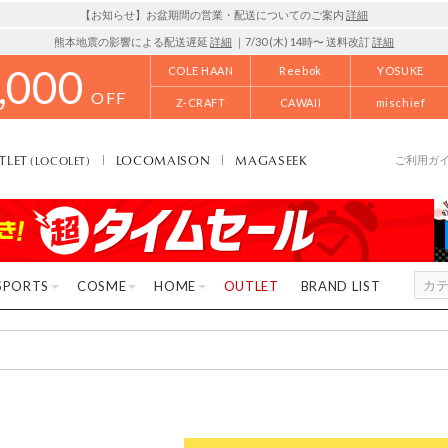
【お知らせ】お盆期間の営業・配送についてのご案内
詳細
熊本地震の影響による配送遅延
詳細
｜7/30 (木) 14時〜 送料改訂
詳細
,000
COLE HAAN
Reebok
YOSUKE
OFF
Z-CRAFT
CAWAII
mischief
TLET
LOCOMAISON
MAGASEEK
(LOCOLET)
ご利用ガ
SPORTS
COSME
HOME
OUTLET
BRAND LIST