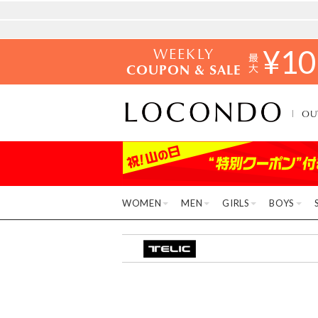
WEEKLY
¥
10
COUPON & SALE
OU
WOMEN
MEN
GIRLS
BOYS