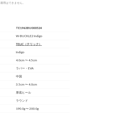
の適用はできません。
TE1963BU000524
W-BUCKLE2 Indigo
TELIC
（テリック）
Indigo
4.0cm 〜 4.5cm
ラバー・EVA
中国
3.5cm 〜 4.0cm
厚底ヒール
ラウンド
190.0g 〜 200.0g