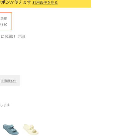
ーポン
が使えます
利用条件を見る
詳細
660
にお届け
詳細
！
※適用条件
します