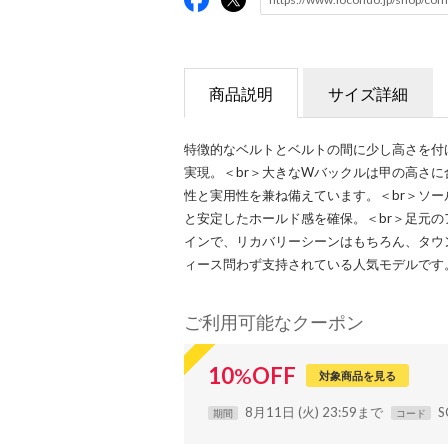
商品説明
サイズ詳細
特徴的なベルトとベルトの間に少し高さを付
実現。＜br＞大きなWバックルは甲の高さ
性と実用性を兼ね備えています。＜br＞ソー
と安定したホールド感を確保。＜br＞足元
インで、リカバリーシーンはもちろん、タウ
ィース問わず支持されている人気モデルです
ご利用可能なクーポン
10
%
OFF
対象商品を見る
8月11日 (火) 23:59まで
S
期間
コード