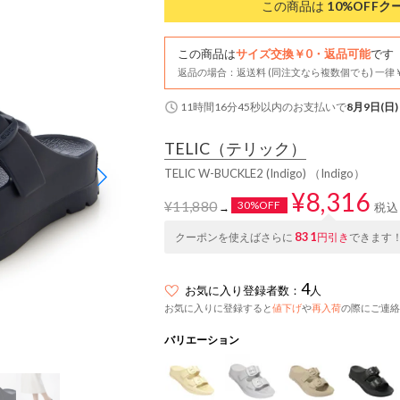
この商品は
10%OFF
ク
この商品は
サイズ交換￥0・返品可能
です
返品の場合：返送料 (同注文なら複数個でも) 一律￥
11時間16分44秒
以内
のお支払いで
8月9日(日)
TELIC
（テリック）
TELIC W-BUCKLE2 (Indigo) （Indigo）
¥8,316
¥11,880
30%OFF
税込
→
831
クーポンを使えばさらに
円引き
できます
4
お気に入り登録者数：
人
お気に入りに登録すると
値下げ
や
再入荷
の際にご連絡
バリエーション