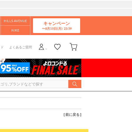
HILLS AVENUE
キャンペーン
8月10日(月)
NIKE
イド
よくあるご質問
[ 前に戻る ]