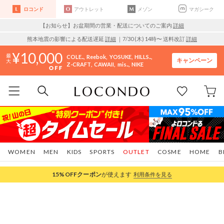
ロコンド
アウトレット
メゾン
マガシーク
【お知らせ】お盆期間の営業・配送についてのご案内
詳細
熊本地震の影響による配送遅延
詳細
｜7/30 (木) 14時〜 送料改訂
詳細
10,000
COLE..
Reebok
YOSUKE
HILLS..
キャンペーン
Z-CRAFT
CAWAII
mis..
NIKE
WOMEN
MEN
KIDS
SPORTS
OUTLET
COSME
HOME
B
15%OFF
クーポン
が使えます
利用条件を見る