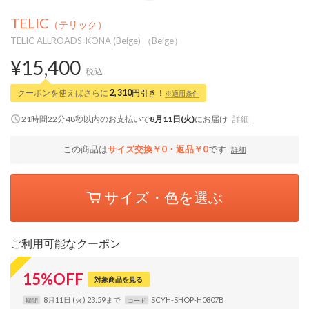
TELIC
（テリック）
TELIC ALLROADS-KONA (Beige) （Beige）
¥15,400
税込
クーポンを使えばさらに
2,310
円引き！
※適用条件
21時間22分47秒
以内
のお支払いで
8月11日(火)
にお届け
詳細
この商品は
サイズ交換￥0・返品￥0
です
詳細
サイズ・色を選ぶ
ご利用可能なクーポン
15
%
OFF
対象商品を見る
8月11日 (火) 23:59まで
SCYH-SHOP-H0807B
期間
コード