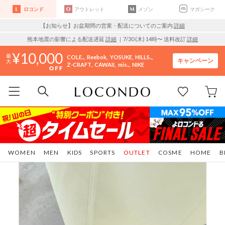
ロコンド
アウトレット
メゾン
マガシーク
【お知らせ】お盆期間の営業・配送についてのご案内
詳細
熊本地震の影響による配送遅延
詳細
｜7/30 (木) 14時〜 送料改訂
詳細
10,000
COLE..
Reebok
YOSUKE
HILLS..
キャンペーン
Z-CRAFT
CAWAII
mis..
NIKE
WOMEN
MEN
KIDS
SPORTS
OUTLET
COSME
HOME
B