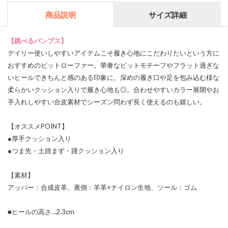
商品説明
サイズ詳細
【跳べるパンプス】
デイリー使いしやすいアイテムこそ履き心地にこだわりたいという方に
おすすめのビットローファー。華奢なビットモチーフやフラット過ぎな
いヒールできちんと感のある印象に。深めの履き口や足を包み込む様な
柔らかいクッション入りで履き心地も◎。合わせやすいカラー展開やお
手入れしやすい合皮素材でシーズン問わず長く使えるのも嬉しい。
【オススメPOINT】
●厚手クッション入り
●つま先・土踏まず・踵クッション入り
【素材】
アッパー：合成皮革、裏側：羊革×ナイロン生地、ソール：ゴム
■ヒールの高さ…2.3cm