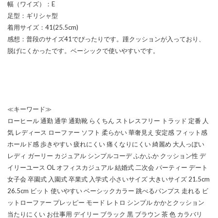
幅（ワイズ）：E
足型：ギリシャ型
着用サイズ：41(25.5cm)
感想：普段のサイズ41でぴったりです。踵クッションが入っており、
脱げにくかったです。ベーシックで使いやすいです。
≪キーワード≫
ローヒール 通勤 通学 通勤靴 らくちん ストレスフリー トラッド 定番 人
気 レディース ローファー ソフト 柔らかい 華奢見え 安定感 フィット感
ホールド感 歩きやすい 疲れにくい 痛くなりにくい 綺麗め 大人っぽい
レディ ガーリー カジュアル シンプルコーデ ふかふか クッション性 デ
イリーユース OL オフィスカジュアル 結婚式 二次会 パーティー デート
女子会 卒園式 入園式 卒業式 入学式 小さいサイズ 大きいサイズ 21.5cm
26.5cm ビット 使いやすい ベーシックカラー 跳べるパンプス 走れる ビ
ットローファー プレッピー モード レトロ シンプル かかとクッション
当たりにくい お仕事用 デイリー ブラック 黒 ブラウン 茶 色 カラバリ