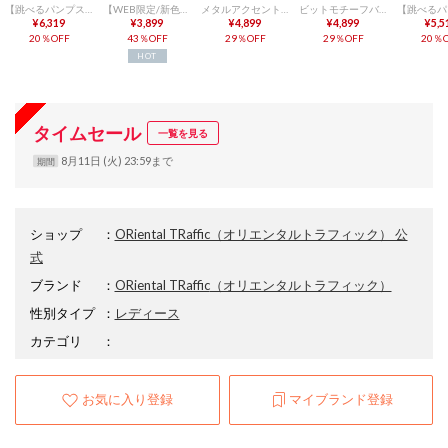
【跳べるパンプス】ビットヒールローファー/R3214（BEIGE）通勤 デイリー
【WEB限定/新色追加】フレアヒールポインテッドトゥパンプス/45301 （BEIGE）通勤 普段使い
メタルアクセントオペラシューズ/R-4011 （BEIGE）
ビットモチーフバブーシュローファー/R-4010 （BEIGE）
¥6,319
¥3,899
¥4,899
¥4,899
¥5,5
20％OFF
43％OFF
29％OFF
29％OFF
20％O
HOT
タイムセール
一覧を見る
8月11日 (火) 23:59まで
期間
ショップ
：
ORiental TRaffic（オリエンタルトラフィック） 公
式
ブランド
：
ORiental TRaffic
（オリエンタルトラフィック）
性別タイプ
：
レディース
カテゴリ
：
お気に入り登録
マイブランド登録