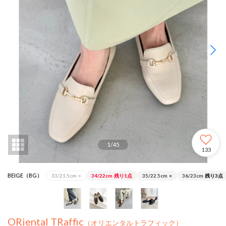
1
/
45
133
BEIGE（BG）
33/21.5cm
×
34/22cm
残り1点
35/22.5cm
○
36/23cm
残り3点
ORiental TRaffic
（オリエンタルトラフィック）