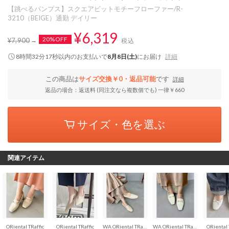
【跳べるパンプス】スクエアビットモチーフローファー/R-
3210（BEIGE）通勤 デイリー
¥6,319
20%OFF
¥7,900
税込
8時間32分16秒
以内
のお支払いで
8月8日(土)
にお届け
詳細
この商品は
サイズ交換￥0・返品可能
です
詳細
返品の場合：返送料 (同注文なら複数個でも) 一律￥660
サイズ・色を選ぶ
関連アイテム
ORiental TRaffic
ORiental TRaffic
WA ORiental TRaffic
WA ORiental TRaffic
ORiental 