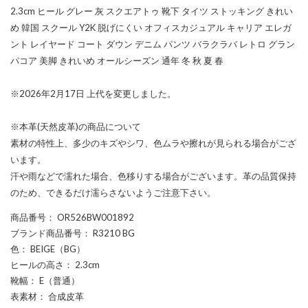
2.3cm ヒール グレー 灰 スクエアトゥ 靴下 タイツ ストッキング きれい
め 韓国 スクール Y2K 脱げにくい オフィスカジュアル キャリア エレガ
ント レイヤード コート ダウン デニム パンツ バラクラバ レトロ グラン
パコア 美脚 きれいめ オールシーズン 通年 冬 秋 夏 春
※2026年2月17日 上代を変更しました。
※本革(天然皮革)の商品について
素材の特性上、多少のキズやシワ、色ムラや擦れが見られる場合がござ
います。
汗や雨などで濡れた場合、色移りする場合がございます。革の品質保持
のため、できるだけ濡らさないようご注意下さい。
商品番号
： OR526BW001892
ブランド商品番号
： R3210 BG
色
： BEIGE（BG）
ヒールの高さ
： 2.3cm
靴幅
： E（普通）
表素材
： 合成皮革