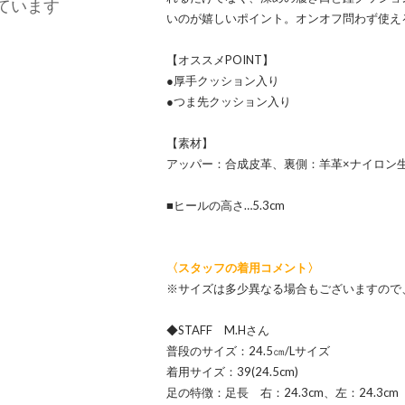
ています
いのが嬉しいポイント。オンオフ問わず使え
【オススメPOINT】
●厚手クッション入り
●つま先クッション入り
【素材】
アッパー：合成皮革、裏側：羊革×ナイロン
■ヒールの高さ…5.3cm
〈スタッフの着用コメント〉
※サイズは多少異なる場合もございますので
◆STAFF M.Hさん
普段のサイズ：24.5㎝/Lサイズ
着用サイズ：39(24.5cm)
足の特徴：足長 右：24.3cm、左：24.3cm