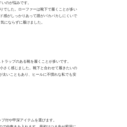
すいのが悩みです。
たりでした。ローファーは靴下で履くことが多い
ルド感がしっかりあって踵がパカパカしにくいで
も気にならずに履けました。
ストラップのある靴を履くことが多いです。
が小さく感じました。靴下と合わせて履きたいの
が太いこともあり、ヒールに不慣れな私でも安
ップ付や甲深アイテムを選びます。
ので中敷きを入れます。最初はつま先が窮屈に