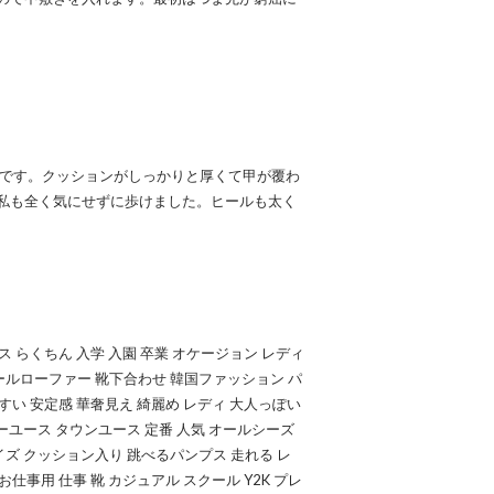
りです。クッションがしっかりと厚くて甲が覆わ
私も全く気にせずに歩けました。ヒールも太く
ス らくちん 入学 入園 卒業 オケージョン レディ
ールローファー 靴下合わせ 韓国ファッション パ
すい 安定感 華奢見え 綺麗め レディ 大人っぽい
ーユース タウンユース 定番 人気 オールシーズ
ズ クッション入り 跳べるパンプス 走れる レ
 お仕事用 仕事 靴 カジュアル スクール Y2K プレ