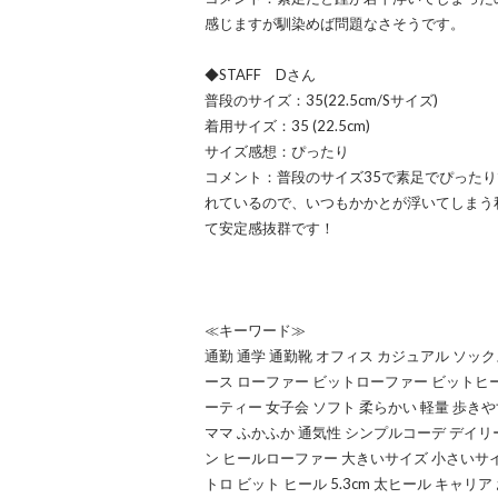
感じますが馴染めば問題なさそうです。
◆STAFF Dさん
普段のサイズ：35(22.5cm/Sサイズ)
着用サイズ：35 (22.5cm)
サイズ感想：ぴったり
コメント：普段のサイズ35で素足でぴった
れているので、いつもかかとが浮いてしまう
て安定感抜群です！
≪キーワード≫
通勤 通学 通勤靴 オフィス カジュアル ソック
ース ローファー ビットローファー ビットヒ
ーティー 女子会 ソフト 柔らかい 軽量 歩きや
ママ ふかふか 通気性 シンプルコーデ デイリ
ン ヒールローファー 大きいサイズ 小さいサイ
トロ ビット ヒール 5.3cm 太ヒール キャリア