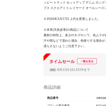
ッピー トラッド セットアップ デニム ロング
プス スクエアトゥ レイヤード オールシーズン 
※2026年2月17日 上代を変更しました。
※本革(天然皮革)の商品について
素材の特性上、多少のキズやシワ、色ムラや
汗や雨などで濡れた場合、色移りする場合が
濡らさないようご注意下さい。
タイムセール
一覧を見る
8月11日 (火) 23:59まで
期間
商品詳細
商品番号
OR526
ブランド商品番号
R3214 