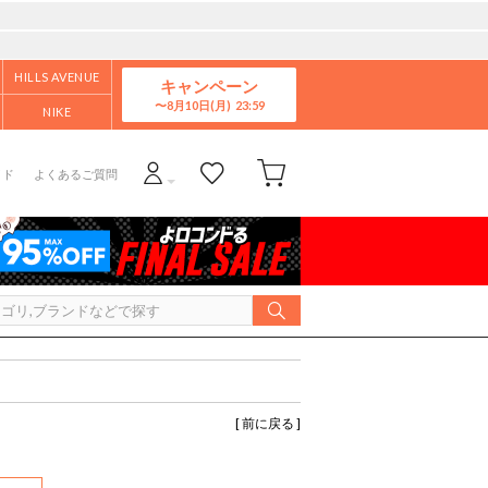
HILLS AVENUE
キャンペーン
8月10日(月)
NIKE
イド
よくあるご質問
[ 前に戻る ]