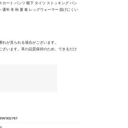
スカート パンツ 靴下 タイツ ストッキング パン
通年 冬 秋 夏 春 レッグウォーマー 脱げにくい
擦れが見られる場合がございます。
ございます。革の品質保持のため、できるだけ
BW002787
BL