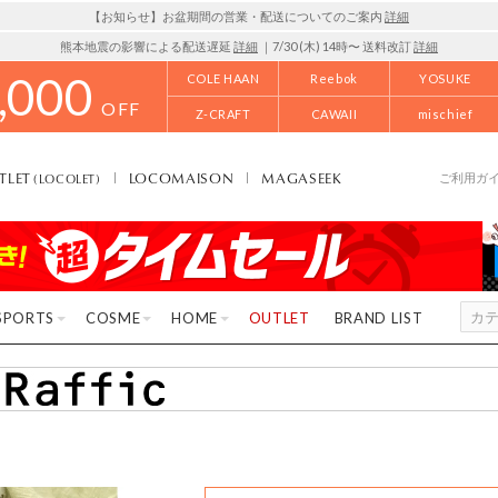
【お知らせ】お盆期間の営業・配送についてのご案内
詳細
熊本地震の影響による配送遅延
詳細
｜7/30 (木) 14時〜 送料改訂
詳細
,000
COLE HAAN
Reebok
YOSUKE
OFF
Z-CRAFT
CAWAII
mischief
TLET
LOCOMAISON
MAGASEEK
(LOCOLET)
ご利用ガ
SPORTS
COSME
HOME
OUTLET
BRAND LIST