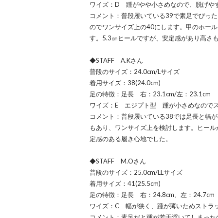
ワイズ：D 踵がやや小さめなので、脱げや
コメント：普段履いている39で素足でぴっ
のでワンサイズ上の40にします。甲のホー
す。5.3㎝ヒールですが、安定感があり高さ
◆STAFF A.Kさん
普段のサイズ：24.0cm/Lサイズ
着用サイズ：38(24.0cm)
足の特徴：足長 右：23.1cm/左：23.1cm
ワイズ：E エジプト型 踵が小さめなので
コメント：普段履いている38では足長と幅
もあり、ワンサイズ上を検討します。ヒール
定感のある履き心地でした。
◆STAFF M.Oさん
普段のサイズ：25.0cm/LLサイズ
着用サイズ：41(25.5cm)
足の特徴：足長 右：24.8cm、左：24.7cm
ワイズ：C 幅が狭く、踵が薄いためストラ
コメント：素足だと踵が若干浮いてしまった