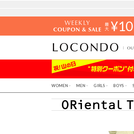
WEEKLY
¥
10
COUPON & SALE
OU
WOMEN
MEN
GIRLS
BOYS