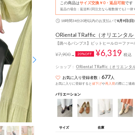
この商品は
サイズ交換￥0・返品可能
です
返品の場合：返送料 (同注文なら複数個でも) 一律￥
18時間34分19秒
以内
のお支払いで
8月9日(日)
ORiental TRaffic
（オリエンタル
【跳べるパンプス】ビットヒールローファー/R3
¥6,319
¥7,900
20%OFF
税込
→
ショップ：
ORiental TRaffic（オリ
677
お気に入り登録者数：
人
お気に入りに登録すると
値下げ
や
再入荷
の際にご連絡
バリエーション
サイズ
在庫