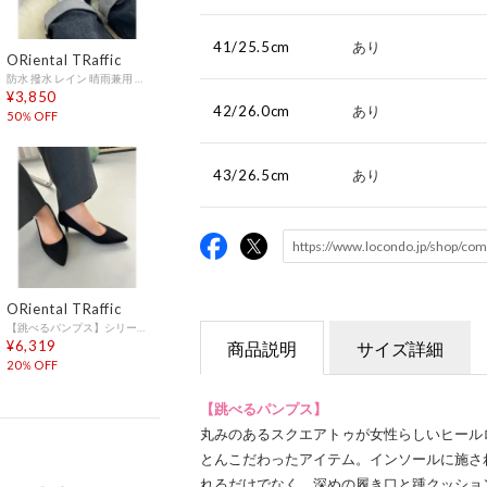
41/25.5cm
あり
ORiental TRaffic
防水 撥水 レイン 晴雨兼用 ビットモチフレインロファ/R1014（BLACK）
¥3,850
42/26.0cm
あり
50％OFF
43/26.5cm
あり
ORiental TRaffic
【跳べるパンプス】シリーズ累計150万足突破 ミドルヒール/R3202（BLACK）
¥6,319
商品説明
サイズ詳細
20％OFF
【跳べるパンプス】
丸みのあるスクエアトゥが女性らしいヒール
とんこだわったアイテム。インソールに施さ
れるだけでなく、深めの履き口と踵クッショ