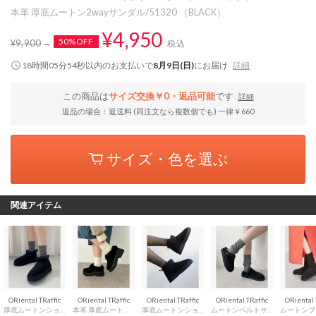
本革 厚底ムートン2wayサンダル/51320 （BLACK）
¥4,950
50%OFF
¥9,900
税込
18時間05分53秒
以内
のお支払いで
8月9日(日)
にお届け
詳細
この商品は
サイズ交換￥0・返品可能
です
詳細
返品の場合：返送料 (同注文なら複数個でも) 一律￥660
サイズ・色を選ぶ
関連アイテム
ORiental TRaffic
ORiental TRaffic
ORiental TRaffic
ORiental TRaffic
ORiental 
厚底ムートンショートブーツ/35401（BLACK）
本革 厚底ムートンサボ/51325 （BLACK）
厚底ムートンショートブーツ/51409 （BLACK）
ムートンベルトサンダル/55302 （BLACK）