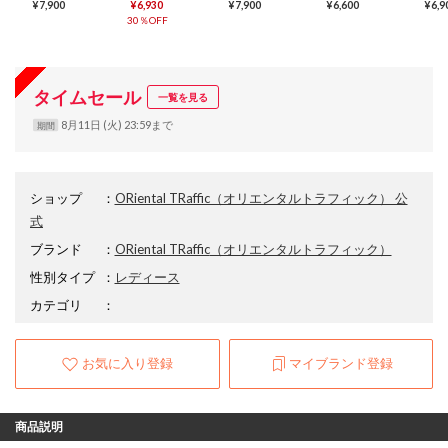
¥7,900
¥6,930
¥7,900
¥6,600
¥6,9
30％OFF
タイムセール
一覧を見る
8月11日 (火) 23:59まで
期間
ショップ
：
ORiental TRaffic（オリエンタルトラフィック） 公
式
ブランド
：
ORiental TRaffic
（オリエンタルトラフィック）
性別タイプ
：
レディース
カテゴリ
：
お気に入り登録
マイブランド登録
商品説明