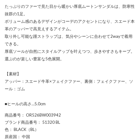
たっぷりのファーで見た目から暖かい厚底ムートンサンダルは、防寒性
抜群の1足。
ボリューム感のあるデザインがコーデのアクセントになり、スエード本
革のアッパーで高見えするアイテム。
取り外し可能な踵ストラップは、気分やシーンに合わせて2wayで着用
できる。
厚底ソールが自然にスタイルアップを叶えつつ、歩きやすさもキープ。
選ぶのが楽しい豊富な5色展開。
【素材】
アッパー：スエード牛革×フェイクファー、裏側：フェイクファー、ソ
ール：ゴム
■ヒールの高さ…5.0cm
商品番号
： OR526BW003942
ブランド商品番号
： 51320 BL
色
： BLACK（BL）
原産国
： 中国