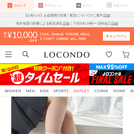
ロコンド
アウトレット
メゾン
マガシーク
【お知らせ】お盆期間の営業・配送についてのご案内
詳細
熊本地震の影響による配送遅延
詳細
｜7/30 (木) 14時〜 送料改訂
詳細
10,000
COLE..
Reebok
YOSUKE
HILLS..
キャンペーン
Z-CRAFT
CAWAII
mis..
NIKE
WOMEN
MEN
KIDS
SPORTS
OUTLET
COSME
HOME
B