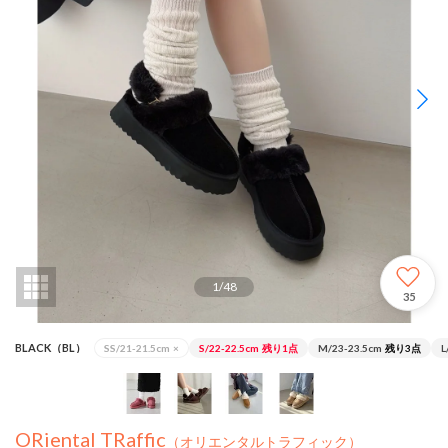
1
/
48
35
BLACK（BL）
SS/21-21.5cm
×
S/22-22.5cm
残り1点
M/23-23.5cm
残り3点
L
ORiental TRaffic
（オリエンタルトラフィック）