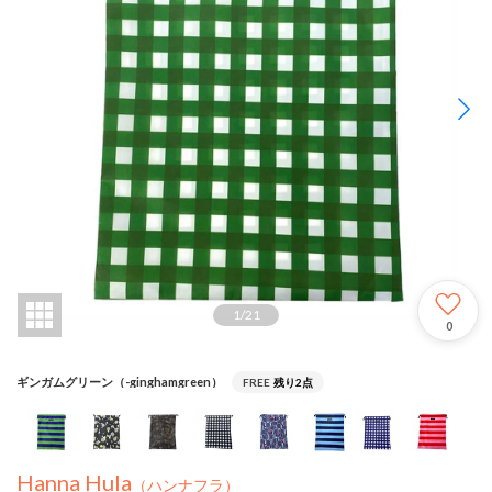
1
/
21
0
ギンガムグリーン（-ginghamgreen）
FREE
残り2点
Hanna Hula
（ハンナフラ）