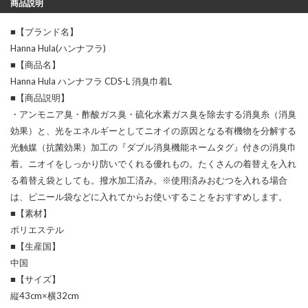
商品説明
■【ブランド名】
Hanna Hula(ハンナフラ)
■【商品名】
Hanna Hula ハンナフラ CDS-L 消臭巾着L
■【商品説明】
・アンモニア臭・酢酸ガス臭・硫化水素ガス臭を除去する消臭糸（消臭
効果）と、光をエネルギーとしてニオイの原因となる有機物を分解する
光触媒（抗菌効果）加工の『ダブル消臭機能ネームタグ』付きの消臭巾
着。ニオイをしっかり防いでくれる優れもの。たくさんの着替えを入れ
る着替え袋としても。撥水加工済み。※使用済みおむつを入れる場合
は、ビニール袋などに入れてからお使いすることをおすすめします。
■【素材】
ポリエステル
■【生産国】
中国
■【サイズ】
縦43cm×横32cm