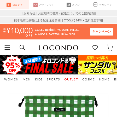
ロコンド
アウトレット
メゾン
マガシーク
【お知らせ】お盆期間の営業・配送についてのご案内
詳細
熊本地震の影響による配送遅延
詳細
｜7/30 (木) 14時〜 送料改訂
詳細
10,000
COLE..
Reebok
YOSUKE
HILLS..
キャンペーン
Z-CRAFT
CAWAII
mis..
NIKE
WOMEN
MEN
KIDS
SPORTS
OUTLET
COSME
HOME
B