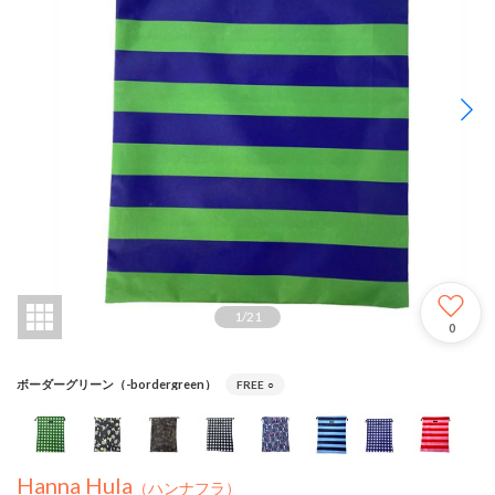
1
/
21
0
ボーダーグリーン（-bordergreen）
FREE
○
Hanna Hula
（ハンナフラ）