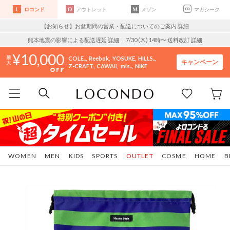
ロコンド
アウトレット
メゾン
マガシーク
【お知らせ】お盆期間の営業・配送についてのご案内
詳細
熊本地震の影響による配送遅延
詳細
｜7/30 (木) 14時〜 送料改訂
詳細
10,000
COLE..
Reebok
YOSUKE
HILLS..
キャンペーン
Z-CRAFT
CAWAII
mis..
NIKE
WOMEN
MEN
KIDS
SPORTS
OUTLET
COSME
HOME
B